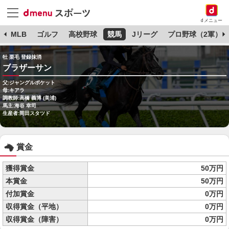
dメニュー
球
MLB
ゴルフ
高校野球
競馬
Jリーグ
プロ野球（2軍）
牡 栗毛 登録抹消
ブラザーサン
父:ジャングルポケット
母:キアラ
調教師:高橋 義博 (美浦)
馬主:海谷 幸司
生産者:岡田スタツド
賞金
獲得賞金
50万円
本賞金
50万円
付加賞金
0万円
収得賞金（平地）
0万円
収得賞金（障害）
0万円