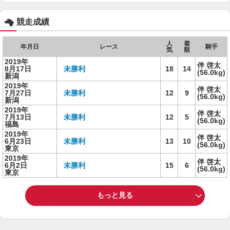
競走成績
人
着
年月日
レース
騎手
気
順
2019年
伴 啓太
8月17日
未勝利
18
14
(56.0kg)
新潟
2019年
伴 啓太
7月27日
未勝利
12
9
(56.0kg)
新潟
2019年
伴 啓太
7月13日
未勝利
12
5
(56.0kg)
福島
2019年
伴 啓太
6月23日
未勝利
13
10
(56.0kg)
東京
2019年
伴 啓太
6月2日
未勝利
15
6
(56.0kg)
東京
もっと見る