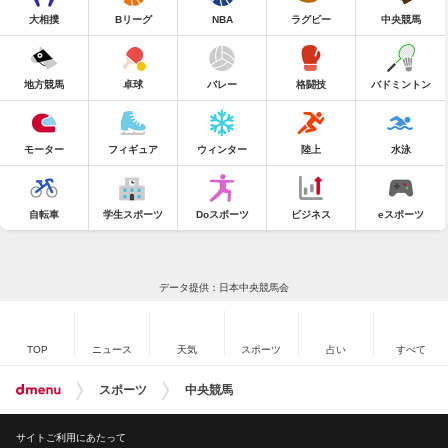
大相撲
Bリーグ
NBA
ラグビー
中央競馬
地方競馬
卓球
バレー
格闘技
バドミントン
モーター
フィギュア
ウィンター
陸上
水泳
自転車
学生スポーツ
Doスポーツ
ビジネス
eスポーツ
データ提供：日本中央競馬会
TOP
ニュース
天気
スポーツ
占い
すべて
スポーツ
中央競馬
サイトご利用にあたって