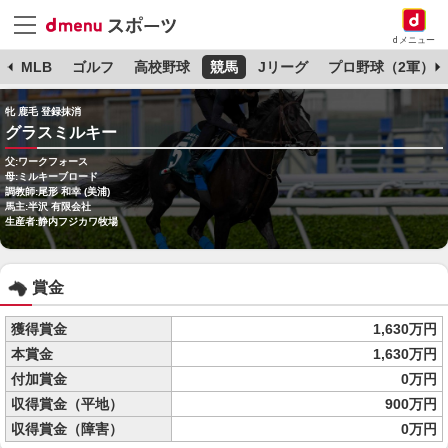
dメニュー
球
MLB
ゴルフ
高校野球
競馬
Jリーグ
プロ野球（2軍）
牝 鹿毛 登録抹消
グラスミルキー
父:ワークフォース
母:ミルキーブロード
調教師:尾形 和幸 (美浦)
馬主:半沢 有限会社
生産者:静内フジカワ牧場
賞金
獲得賞金
1,630万円
本賞金
1,630万円
付加賞金
0万円
収得賞金（平地）
900万円
収得賞金（障害）
0万円