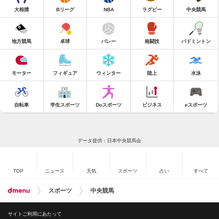
大相撲
Bリーグ
NBA
ラグビー
中央競馬
地方競馬
卓球
バレー
格闘技
バドミントン
モーター
フィギュア
ウィンター
陸上
水泳
自転車
学生スポーツ
Doスポーツ
ビジネス
eスポーツ
データ提供：日本中央競馬会
TOP
ニュース
天気
スポーツ
占い
すべて
スポーツ
中央競馬
サイトご利用にあたって