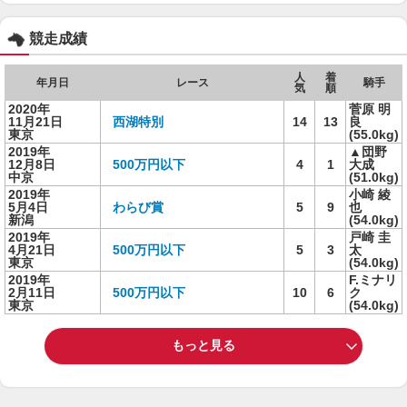
競走成績
人
着
年月日
レース
騎手
気
順
2020年
菅原 明
11月21日
西湖特別
14
13
良
東京
(55.0kg)
2019年
▲団野
12月8日
500万円以下
4
1
大成
中京
(51.0kg)
2019年
小崎 綾
5月4日
わらび賞
5
9
也
新潟
(54.0kg)
2019年
戸崎 圭
4月21日
500万円以下
5
3
太
東京
(54.0kg)
2019年
F.ミナリ
2月11日
500万円以下
10
6
ク
東京
(54.0kg)
もっと見る