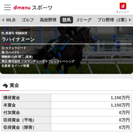
dメニュー
球
MLB
ゴルフ
高校野球
競馬
Jリーグ
プロ野球（2軍）
牝 黒鹿毛 登録抹消
ラハイナヌーン
父:カフェラピード
母:ラハイナ2
調教師:山内 研二 (栗東)
馬主:株式会社 ノルマンディーサラブレッドレーシング
生産者:タイヘイ牧場
賞金
獲得賞金
1,150万円
本賞金
1,150万円
付加賞金
0万円
収得賞金（平地）
0万円
収得賞金（障害）
0万円