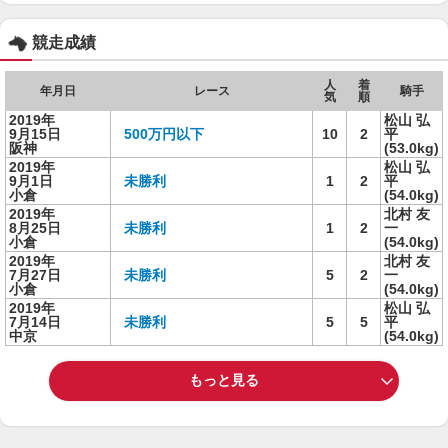
競走成績
人
着
年月日
レース
騎手
気
順
2019年
松山 弘
9月15日
500万円以下
10
2
平
阪神
(53.0kg)
2019年
松山 弘
9月1日
未勝利
1
2
平
小倉
(54.0kg)
2019年
北村 友
8月25日
未勝利
1
2
一
小倉
(54.0kg)
2019年
北村 友
7月27日
未勝利
5
2
一
小倉
(54.0kg)
2019年
松山 弘
7月14日
未勝利
5
5
平
中京
(54.0kg)
もっと見る