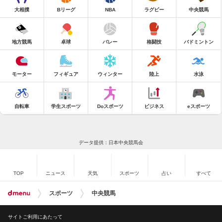
大相撲
Bリーグ
NBA
ラグビー
中央競馬
地方競馬
卓球
バレー
格闘技
バドミントン
モーター
フィギュア
ウィンター
陸上
水泳
自転車
学生スポーツ
Doスポーツ
ビジネス
eスポーツ
データ提供：日本中央競馬会
TOP
ニュース
天気
スポーツ
占い
すべて
スポーツ
中央競馬
サイトご利用にあたって