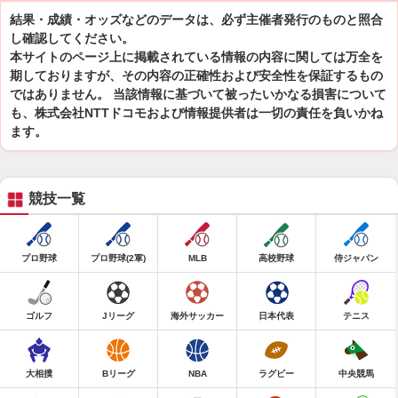
結果・成績・オッズなどのデータは、必ず主催者発行のものと照合
し確認してください。
本サイトのページ上に掲載されている情報の内容に関しては万全を
期しておりますが、その内容の正確性および安全性を保証するもの
ではありません。 当該情報に基づいて被ったいかなる損害について
も、株式会社NTTドコモおよび情報提供者は一切の責任を負いかね
ます。
競技一覧
プロ野球
プロ野球(2軍)
MLB
高校野球
侍ジャパン
ゴルフ
Jリーグ
海外サッカー
日本代表
テニス
大相撲
Bリーグ
NBA
ラグビー
中央競馬