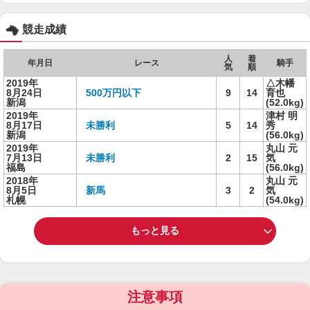
競走成績
人
着
年月日
レース
騎手
気
順
2019年
△木幡
8月24日
500万円以下
9
14
育也
新潟
(52.0kg)
2019年
津村 明
8月17日
未勝利
5
14
秀
新潟
(56.0kg)
2019年
丸山 元
7月13日
未勝利
2
15
気
福島
(56.0kg)
2018年
丸山 元
8月5日
新馬
3
2
気
札幌
(54.0kg)
もっと見る
注意事項