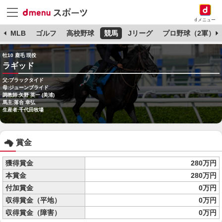
dメニュー
球
MLB
ゴルフ
高校野球
競馬
Jリーグ
プロ野球（2軍）
牡10 鹿毛 現役
ラギッド
父:ブラックタイド
母:ジューンブライド
調教師:矢野 英一 (美浦)
馬主:落合 幸弘
生産者:千代田牧場
賞金
獲得賞金
280万円
本賞金
280万円
付加賞金
0万円
収得賞金（平地）
0万円
収得賞金（障害）
0万円