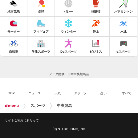
地方競馬
卓球
バレー
格闘技
バドミントン
モーター
フィギュア
ウィンター
陸上
水泳
自転車
学生スポーツ
Doスポーツ
ビジネス
eスポーツ
データ提供：日本中央競馬会
TOP
ニュース
天気
スポーツ
占い
すべて
スポーツ
中央競馬
サイトご利用にあたって
(C) NTT DOCOMO, INC.