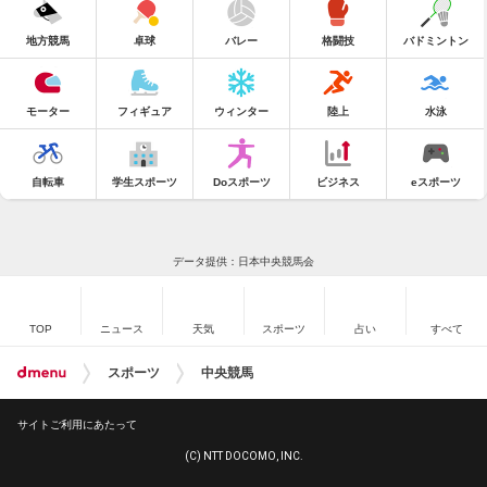
地方競馬
卓球
バレー
格闘技
バドミントン
モーター
フィギュア
ウィンター
陸上
水泳
自転車
学生スポーツ
Doスポーツ
ビジネス
eスポーツ
データ提供：日本中央競馬会
TOP
ニュース
天気
スポーツ
占い
すべて
スポーツ
中央競馬
サイトご利用にあたって
(C) NTT DOCOMO, INC.