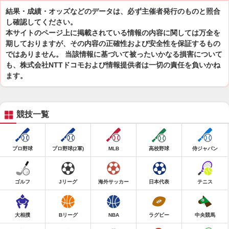
結果・成績・オッズなどのデータは、必ず主催者発行のものと照合
し確認してください。
本サイトのページ上に掲載されている情報の内容に関しては万全を
期しておりますが、その内容の正確性および安全性を保証するもの
ではありません。 当該情報に基づいて被ったいかなる損害について
も、株式会社NTTドコモおよび情報提供者は一切の責任を負いかね
ます。
競技一覧
プロ野球
プロ野球(2軍)
MLB
高校野球
侍ジャパン
ゴルフ
Jリーグ
海外サッカー
日本代表
テニス
大相撲
Bリーグ
NBA
ラグビー
中央競馬