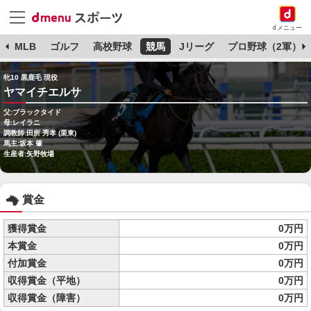
dメニュー
球
MLB
ゴルフ
高校野球
競馬
Jリーグ
プロ野球（2軍）
牝10 黒鹿毛 現役
ヤマイチエルサ
父:ブラックタイド
母:レイラニ
調教師:田所 秀孝 (栗東)
馬主:坂本 肇
生産者:矢野牧場
賞金
獲得賞金
0万円
本賞金
0万円
付加賞金
0万円
収得賞金（平地）
0万円
収得賞金（障害）
0万円