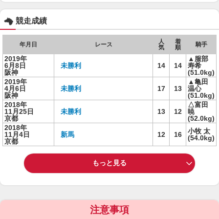
競走成績
人
着
年月日
レース
騎手
気
順
2019年
▲服部
6月8日
未勝利
14
14
寿希
阪神
(51.0kg)
2019年
▲亀田
4月6日
未勝利
17
13
温心
阪神
(51.0kg)
2018年
△富田
11月25日
未勝利
13
12
暁
京都
(52.0kg)
2018年
小牧 太
11月4日
新馬
12
16
(54.0kg)
京都
もっと見る
注意事項