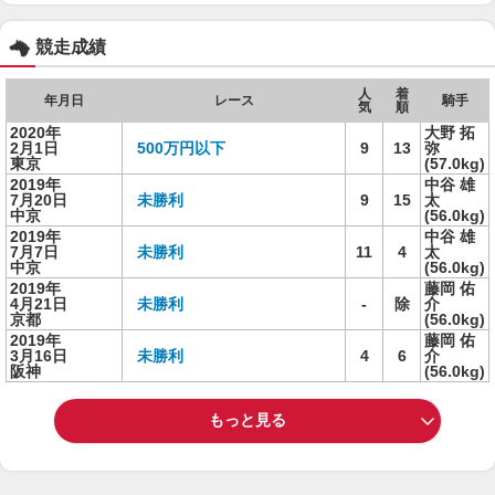
競走成績
人
着
年月日
レース
騎手
気
順
2020年
大野 拓
2月1日
500万円以下
9
13
弥
東京
(57.0kg)
2019年
中谷 雄
7月20日
未勝利
9
15
太
中京
(56.0kg)
2019年
中谷 雄
7月7日
未勝利
11
4
太
中京
(56.0kg)
2019年
藤岡 佑
4月21日
未勝利
-
除
介
京都
(56.0kg)
2019年
藤岡 佑
3月16日
未勝利
4
6
介
阪神
(56.0kg)
もっと見る