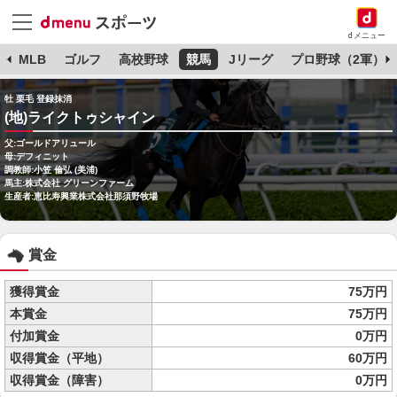
dメニュー
球
MLB
ゴルフ
高校野球
競馬
Jリーグ
プロ野球（2軍）
牡 栗毛 登録抹消
(地)ライクトゥシャイン
父:ゴールドアリュール
母:デフィニット
調教師:小笠 倫弘 (美浦)
馬主:株式会社 グリーンファーム
生産者:恵比寿興業株式会社那須野牧場
賞金
獲得賞金
75万円
本賞金
75万円
付加賞金
0万円
収得賞金（平地）
60万円
収得賞金（障害）
0万円