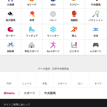
大相撲
Bリーグ
NBA
ラグビー
中央競馬
地方競馬
卓球
バレー
格闘技
バドミントン
モーター
フィギュア
ウィンター
陸上
水泳
自転車
学生スポーツ
Doスポーツ
ビジネス
eスポーツ
データ提供：日本中央競馬会
TOP
ニュース
天気
スポーツ
占い
すべて
スポーツ
中央競馬
サイトご利用にあたって