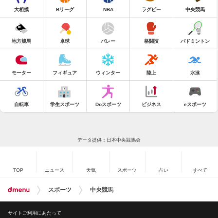
大相撲
Bリーグ
NBA
ラグビー
中央競馬
地方競馬
卓球
バレー
格闘技
バドミントン
モーター
フィギュア
ウィンター
陸上
水泳
自転車
学生スポーツ
Doスポーツ
ビジネス
eスポーツ
データ提供：日本中央競馬会
TOP
ニュース
天気
スポーツ
占い
すべて
スポーツ
中央競馬
サイトご利用にあたって