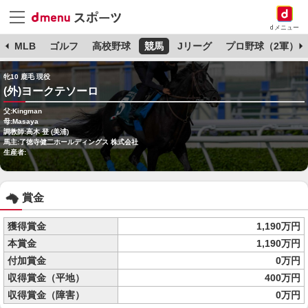
dメニュー
球
MLB
ゴルフ
高校野球
競馬
Jリーグ
プロ野球（2軍）
牝10 鹿毛 現役
(外)ヨークテソーロ
父:Kingman
母:Masaya
調教師:高木 登 (美浦)
馬主:了徳寺健二ホールディングス 株式会社
生産者:
賞金
獲得賞金
1,190万円
本賞金
1,190万円
付加賞金
0万円
収得賞金（平地）
400万円
収得賞金（障害）
0万円