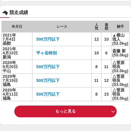
競走成績
人
着
年月日
レース
騎手
気
順
2021年
▲横山
7月4日
500万円以下
12
10
琉人
函館
(52.0kg)
2021年
斎藤 新
4月10日
平ヶ岳特別
10
6
(55.0kg)
新潟
2020年
△菅原
9月20日
500万円以下
8
11
明良
中山
(53.0kg)
2020年
△菅原
7月19日
500万円以下
11
12
明良
福島
(53.0kg)
2020年
△菅原
4月11日
500万円以下
8
15
明良
福島
(53.0kg)
もっと見る