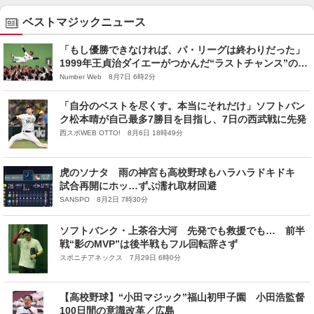
ベストマジックニュース
「もし優勝できなければ、パ・リーグは終わりだった」
1999年王貞治ダイエーがつかんだ“ラストチャンス”の意
味「もう1リーグ制やろな、と」
Number Web 8月7日 6時2分
「自分のベストを尽くす。本当にそれだけ」ソフトバン
ク松本晴が自己最多7勝目を目指し、7日の西武戦に先発
西スポWEB OTTO! 8月6日 18時49分
虎のソナタ 雨の神宮も高校野球もハラハラドキドキ
試合再開にホッ…ずぶ濡れ取材回避
SANSPO 8月2日 7時30分
ソフトバンク・上茶谷大河 先発でも救援でも… 前半
戦“影のMVP”は後半戦もフル回転辞さず
スポニチアネックス 7月29日 6時0分
【高校野球】“小田マジック”福山初甲子園 小田浩監督
100日間の意識改革／広島