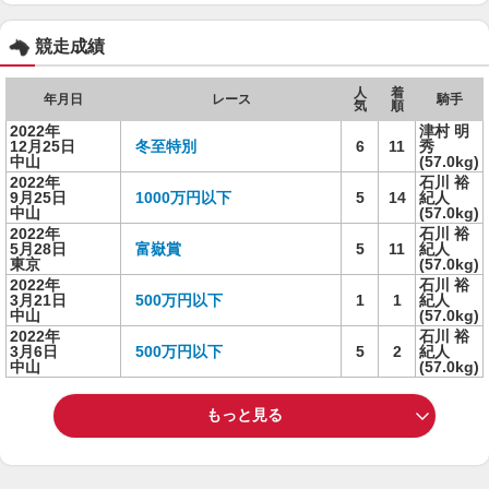
競走成績
人
着
年月日
レース
騎手
気
順
2022年
津村 明
12月25日
冬至特別
6
11
秀
中山
(57.0kg)
2022年
石川 裕
9月25日
1000万円以下
5
14
紀人
中山
(57.0kg)
2022年
石川 裕
5月28日
富嶽賞
5
11
紀人
東京
(57.0kg)
2022年
石川 裕
3月21日
500万円以下
1
1
紀人
中山
(57.0kg)
2022年
石川 裕
3月6日
500万円以下
5
2
紀人
中山
(57.0kg)
もっと見る