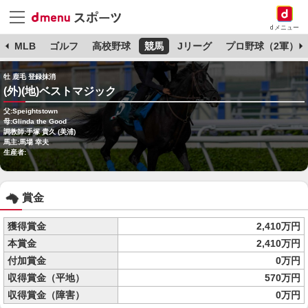
dメニュー
球
MLB
ゴルフ
高校野球
競馬
Jリーグ
プロ野球（2軍）
牡 鹿毛 登録抹消
(外)(地)ベストマジック
父:Speightstown
母:Glinda the Good
調教師:手塚 貴久 (美浦)
馬主:馬場 幸夫
生産者:
賞金
獲得賞金
2,410万円
本賞金
2,410万円
付加賞金
0万円
収得賞金（平地）
570万円
収得賞金（障害）
0万円