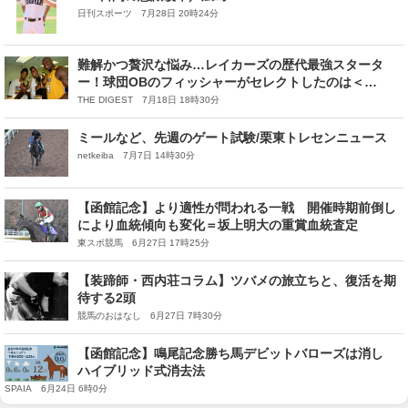
日刊スポーツ 7月28日 20時24分
難解かつ贅沢な悩み…レイカーズの歴代最強スタータ
ー！球団OBのフィッシャーがセレクトしたのは＜
DUNKSHOOT＞
THE DIGEST 7月18日 18時30分
ミールなど、先週のゲート試験/栗東トレセンニュース
netkeiba 7月7日 14時30分
【函館記念】より適性が問われる一戦 開催時期前倒し
により血統傾向も変化＝坂上明大の重賞血統査定
東スポ競馬 6月27日 17時25分
【装蹄師・西内荘コラム】ツバメの旅立ちと、復活を期
待する2頭
競馬のおはなし 6月27日 7時30分
【函館記念】鳴尾記念勝ち馬デビットバローズは消し
ハイブリッド式消去法
SPAIA 6月24日 6時0分