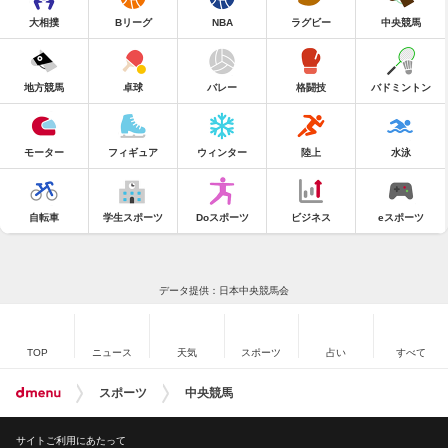
大相撲
Bリーグ
NBA
ラグビー
中央競馬
地方競馬
卓球
バレー
格闘技
バドミントン
モーター
フィギュア
ウィンター
陸上
水泳
自転車
学生スポーツ
Doスポーツ
ビジネス
eスポーツ
データ提供：日本中央競馬会
TOP
ニュース
天気
スポーツ
占い
すべて
スポーツ
中央競馬
サイトご利用にあたって