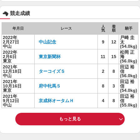
競走成績
人
着
年月日
レース
騎手
気
順
2022年
戸崎 圭
2月27日
中山記念
9
12
太
中山
(54.0kg)
2022年
松岡 正
2月6日
東京新聞杯
11
15
海
東京
(56.0kg)
2021年
田辺 裕
12月18日
ターコイズＳ
2
8
信
中山
(56.0kg)
2021年
田辺 裕
10月16日
府中牝馬Ｓ
8
3
信
東京
(54.0kg)
2021年
田辺 裕
9月12日
京成杯オータムＨ
4
8
信
中山
(55.0kg)
もっと見る