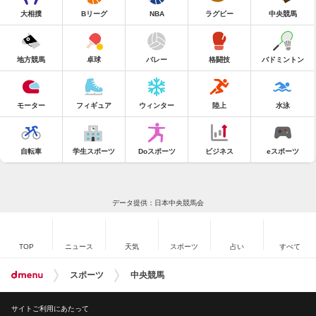
大相撲
Bリーグ
NBA
ラグビー
中央競馬
地方競馬
卓球
バレー
格闘技
バドミントン
モーター
フィギュア
ウィンター
陸上
水泳
自転車
学生スポーツ
Doスポーツ
ビジネス
eスポーツ
データ提供：日本中央競馬会
TOP
ニュース
天気
スポーツ
占い
すべて
スポーツ
中央競馬
サイトご利用にあたって