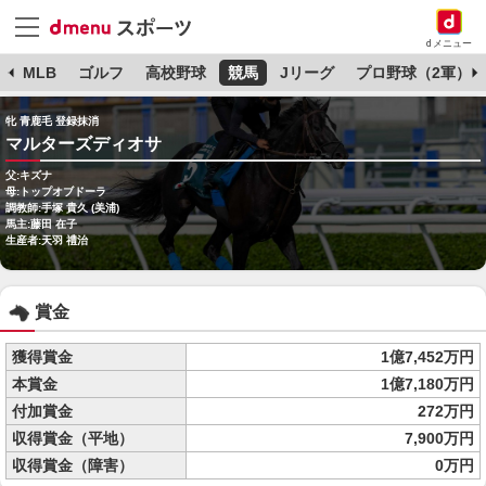
dメニュー
球
MLB
ゴルフ
高校野球
競馬
Jリーグ
プロ野球（2軍）
牝 青鹿毛 登録抹消
マルターズディオサ
父:キズナ
母:トップオブドーラ
調教師:手塚 貴久 (美浦)
馬主:藤田 在子
生産者:天羽 禮治
賞金
獲得賞金
1億7,452万円
本賞金
1億7,180万円
付加賞金
272万円
収得賞金（平地）
7,900万円
収得賞金（障害）
0万円