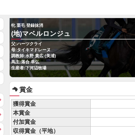
牝 栗毛 登録抹消
(地)マベルロンジュ
父:ハーツクライ
母:タイキマドレーヌ
調教師:水野 貴広 (美浦)
馬主:落合 幸弘
生産者:下河辺牧場
賞金
獲得賞金
本賞金
付加賞金
収得賞金（平地）