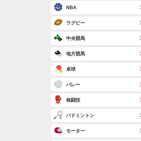
NBA
ラグビー
中央競馬
地方競馬
卓球
バレー
格闘技
バドミントン
モーター