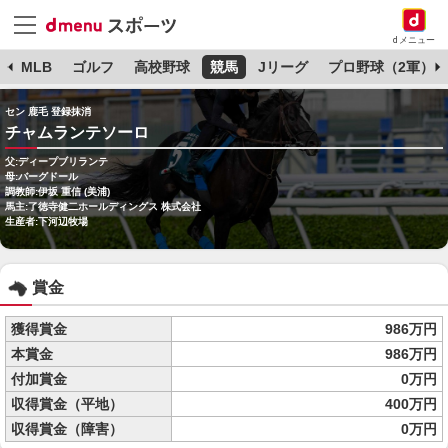
dメニュー
球
MLB
ゴルフ
高校野球
競馬
Jリーグ
プロ野球（2軍）
セン 鹿毛 登録抹消
チャムランテソーロ
父:ディープブリランテ
母:バーグドール
調教師:伊坂 重信 (美浦)
馬主:了徳寺健二ホールディングス 株式会社
生産者:下河辺牧場
賞金
獲得賞金
986万円
本賞金
986万円
付加賞金
0万円
収得賞金（平地）
400万円
収得賞金（障害）
0万円