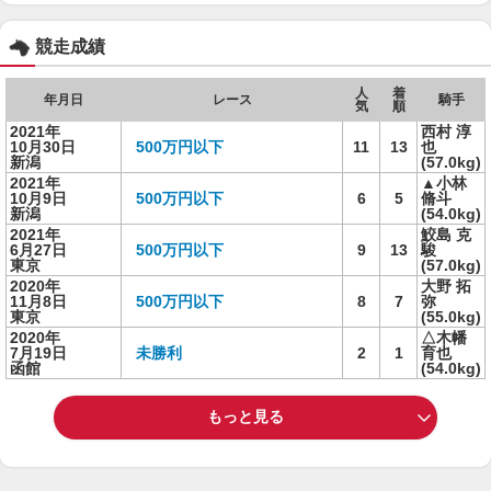
競走成績
人
着
年月日
レース
騎手
気
順
2021年
西村 淳
10月30日
500万円以下
11
13
也
新潟
(57.0kg)
2021年
▲小林
10月9日
500万円以下
6
5
脩斗
新潟
(54.0kg)
2021年
鮫島 克
6月27日
500万円以下
9
13
駿
東京
(57.0kg)
2020年
大野 拓
11月8日
500万円以下
8
7
弥
東京
(55.0kg)
2020年
△木幡
7月19日
未勝利
2
1
育也
函館
(54.0kg)
もっと見る