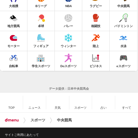
大相撲
Bリーグ
NBA
ラグビー
中央競馬
地方競馬
卓球
バレー
格闘技
バドミントン
モーター
フィギュア
ウィンター
陸上
水泳
自転車
学生スポーツ
Doスポーツ
ビジネス
eスポーツ
データ提供：日本中央競馬会
TOP
ニュース
天気
スポーツ
占い
すべて
スポーツ
中央競馬
サイトご利用にあたって