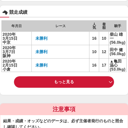
競走成績
人
着
年月日
レース
騎手
気
順
2020年
柴山 雄
3月15日
未勝利
16
10
一
中京
(56.0kg)
2020年
田中 健
3月7日
未勝利
10
12
(56.0kg)
阪神
2020年
▲亀田
2月15日
未勝利
16
17
温心
小倉
(53.0kg)
もっと見る
注意事項
結果・成績・オッズなどのデータは、必ず主催者発行のものと照合
し確認してください。