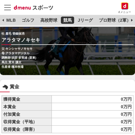
dメニュー
球
MLB
ゴルフ
高校野球
競馬
Jリーグ
プロ野球（2軍）
牡 鹿毛 登録抹消
アラタマノキセキ
父:キンシャサノキセキ
母:アラタマデジタル
調教師:浜田 多実雄 (栗東)
馬主:荒木 謙次
生産者:槇本牧場
賞金
獲得賞金
0万円
本賞金
0万円
付加賞金
0万円
収得賞金（平地）
0万円
収得賞金（障害）
0万円