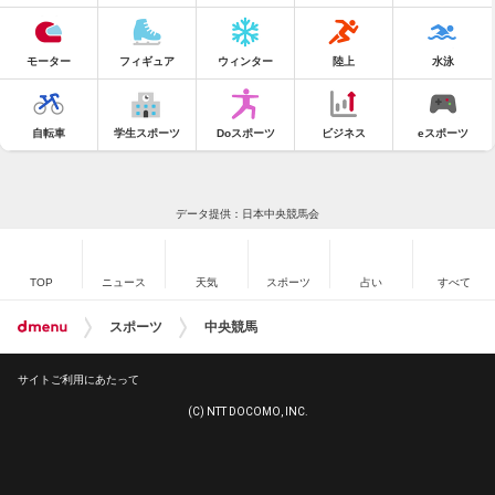
モーター
フィギュア
ウィンター
陸上
水泳
自転車
学生スポーツ
Doスポーツ
ビジネス
eスポーツ
データ提供：日本中央競馬会
TOP
ニュース
天気
スポーツ
占い
すべて
スポーツ
中央競馬
サイトご利用にあたって
(C) NTT DOCOMO, INC.