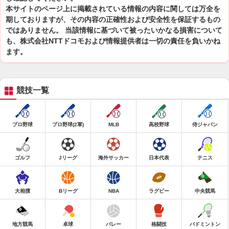
本サイトのページ上に掲載されている情報の内容に関しては万全を
期しておりますが、その内容の正確性および安全性を保証するもの
ではありません。 当該情報に基づいて被ったいかなる損害について
も、株式会社NTTドコモおよび情報提供者は一切の責任を負いかね
ます。
競技一覧
プロ野球
プロ野球(2軍)
MLB
高校野球
侍ジャパン
ゴルフ
Jリーグ
海外サッカー
日本代表
テニス
大相撲
Bリーグ
NBA
ラグビー
中央競馬
地方競馬
卓球
バレー
格闘技
バドミントン