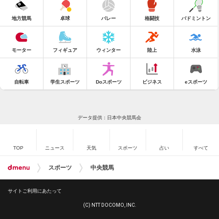
地方競馬
卓球
バレー
格闘技
バドミントン
モーター
フィギュア
ウィンター
陸上
水泳
自転車
学生スポーツ
Doスポーツ
ビジネス
eスポーツ
データ提供：日本中央競馬会
TOP
ニュース
天気
スポーツ
占い
すべて
スポーツ
中央競馬
サイトご利用にあたって
(C) NTT DOCOMO, INC.