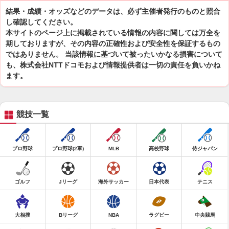
結果・成績・オッズなどのデータは、必ず主催者発行のものと照合
し確認してください。
本サイトのページ上に掲載されている情報の内容に関しては万全を
期しておりますが、その内容の正確性および安全性を保証するもの
ではありません。 当該情報に基づいて被ったいかなる損害について
も、株式会社NTTドコモおよび情報提供者は一切の責任を負いかね
ます。
競技一覧
プロ野球
プロ野球(2軍)
MLB
高校野球
侍ジャパン
ゴルフ
Jリーグ
海外サッカー
日本代表
テニス
大相撲
Bリーグ
NBA
ラグビー
中央競馬