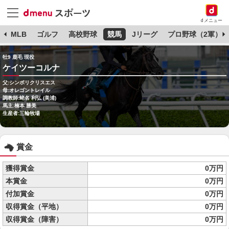
dメニュー
球
MLB
ゴルフ
高校野球
競馬
Jリーグ
プロ野球（2軍）
牡9 鹿毛 現役
ケイツーコルナ
父:シンボリクリスエス
母:オレゴントレイル
調教師:蛯名 利弘 (美浦)
馬主:楠本 勝美
生産者:三輪牧場
賞金
獲得賞金
0万円
本賞金
0万円
付加賞金
0万円
収得賞金（平地）
0万円
収得賞金（障害）
0万円