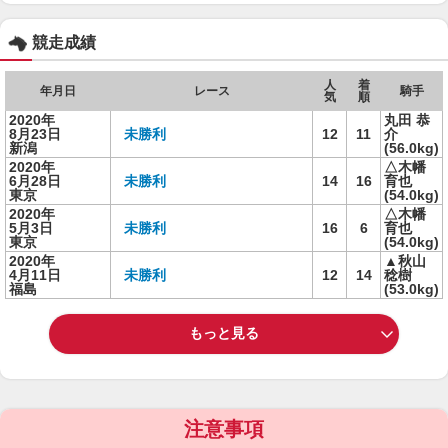
競走成績
人
着
年月日
レース
騎手
気
順
2020年
丸田 恭
8月23日
未勝利
12
11
介
新潟
(56.0kg)
2020年
△木幡
6月28日
未勝利
14
16
育也
東京
(54.0kg)
2020年
△木幡
5月3日
未勝利
16
6
育也
東京
(54.0kg)
2020年
▲秋山
4月11日
未勝利
12
14
稔樹
福島
(53.0kg)
もっと見る
注意事項