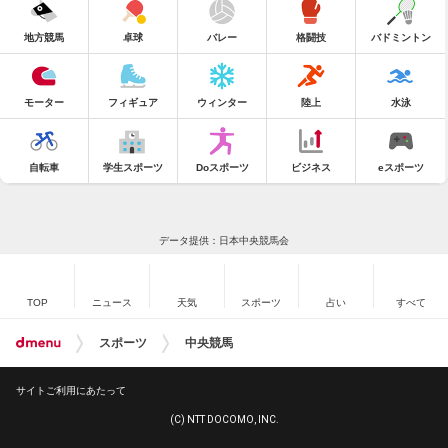
地方競馬
卓球
バレー
格闘技
バドミントン
モーター
フィギュア
ウィンター
陸上
水泳
自転車
学生スポーツ
Doスポーツ
ビジネス
eスポーツ
データ提供：日本中央競馬会
TOP
ニュース
天気
スポーツ
占い
すべて
スポーツ
中央競馬
サイトご利用にあたって
(C) NTT DOCOMO, INC.