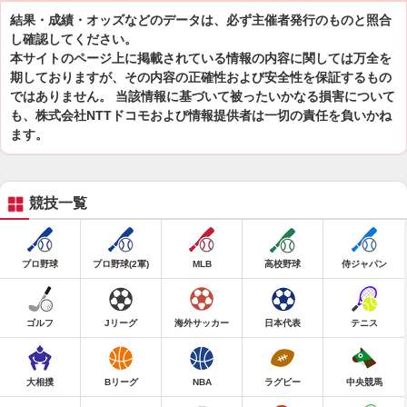
結果・成績・オッズなどのデータは、必ず主催者発行のものと照合
し確認してください。
本サイトのページ上に掲載されている情報の内容に関しては万全を
期しておりますが、その内容の正確性および安全性を保証するもの
ではありません。 当該情報に基づいて被ったいかなる損害について
も、株式会社NTTドコモおよび情報提供者は一切の責任を負いかね
ます。
競技一覧
プロ野球
プロ野球(2軍)
MLB
高校野球
侍ジャパン
ゴルフ
Jリーグ
海外サッカー
日本代表
テニス
大相撲
Bリーグ
NBA
ラグビー
中央競馬