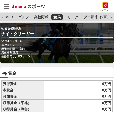
dメニュー
球
MLB
ゴルフ
高校野球
競馬
Jリーグ
プロ野球（2軍）
牡 鹿毛 登録抹消
ナイトクリーガー
父:ベルシャザール
母:クロチェーラ
調教師:的場 均 (美浦)
馬主:中井 孟司
生産者:モリナガファーム
賞金
獲得賞金
0万円
本賞金
0万円
付加賞金
0万円
収得賞金（平地）
0万円
収得賞金（障害）
0万円