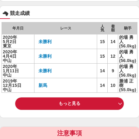
競走成績
人
着
年月日
レース
騎手
気
順
2020年
的場 勇
5月2日
未勝利
15
14
人
東京
(56.0kg)
2020年
的場 勇
4月4日
未勝利
15
12
人
中山
(56.0kg)
2020年
的場 勇
1月11日
未勝利
14
9
人
中山
(56.0kg)
2019年
勝浦 正
12月15日
新馬
14
10
樹
中山
(55.0kg)
もっと見る
注意事項