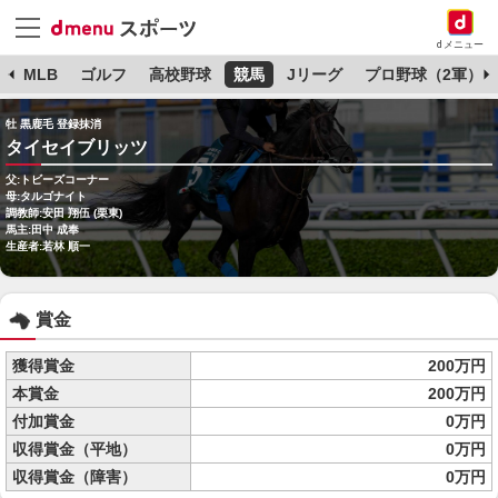
dメニュー
球
MLB
ゴルフ
高校野球
競馬
Jリーグ
プロ野球（2軍）
牡 黒鹿毛 登録抹消
タイセイブリッツ
父:トビーズコーナー
母:タルゴナイト
調教師:安田 翔伍 (栗東)
馬主:田中 成奉
生産者:若林 順一
賞金
獲得賞金
200万円
本賞金
200万円
付加賞金
0万円
収得賞金（平地）
0万円
収得賞金（障害）
0万円