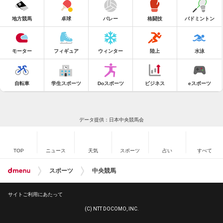
地方競馬
卓球
バレー
格闘技
バドミントン
モーター
フィギュア
ウィンター
陸上
水泳
自転車
学生スポーツ
Doスポーツ
ビジネス
eスポーツ
データ提供：日本中央競馬会
TOP
ニュース
天気
スポーツ
占い
すべて
スポーツ
中央競馬
サイトご利用にあたって
(C) NTT DOCOMO, INC.