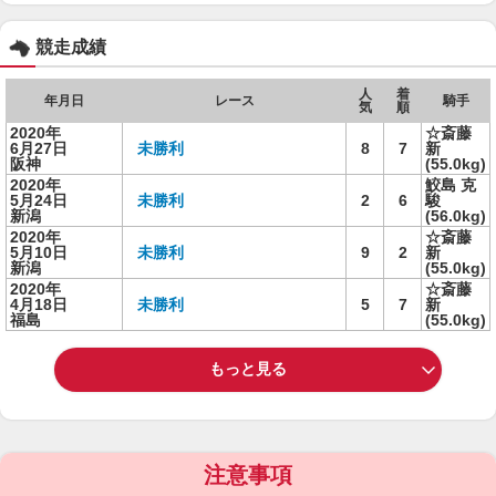
競走成績
人
着
年月日
レース
騎手
気
順
2020年
☆斎藤
6月27日
未勝利
8
7
新
阪神
(55.0kg)
2020年
鮫島 克
5月24日
未勝利
2
6
駿
新潟
(56.0kg)
2020年
☆斎藤
5月10日
未勝利
9
2
新
新潟
(55.0kg)
2020年
☆斎藤
4月18日
未勝利
5
7
新
福島
(55.0kg)
もっと見る
注意事項