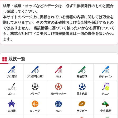
結果・成績・オッズなどのデータは、必ず主催者発行のものと照合
し確認してください。
本サイトのページ上に掲載されている情報の内容に関しては万全を
期しておりますが、その内容の正確性および安全性を保証するもの
ではありません。 当該情報に基づいて被ったいかなる損害について
も、株式会社NTTドコモおよび情報提供者は一切の責任を負いかね
ます。
競技一覧
プロ野球
プロ野球(2軍)
MLB
高校野球
侍ジャパン
ゴルフ
Jリーグ
海外サッカー
日本代表
テニス
大相撲
Bリーグ
NBA
ラグビー
中央競馬