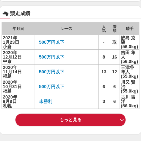
競走成績
人
着
年月日
レース
騎手
気
順
2021年
鮫島 克
1月23日
500万円以下
-
取
駿
小倉
(56.0kg)
2020年
吉田 隼
12月12日
500万円以下
8
16
人
中京
(56.0kg)
2020年
三津谷
11月14日
500万円以下
13
12
隼人
福島
(55.0kg)
2020年
川又 賢
10月31日
500万円以下
6
6
治
福島
(55.0kg)
2020年
古川 吉
8月9日
未勝利
3
6
洋
札幌
(56.0kg)
もっと見る