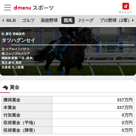
dメニュー
球
MLB
ゴルフ
高校野球
競馬
Jリーグ
プロ野球（2軍）
牡 鹿毛 登録抹消
タツハグンセイ
父:リアルインパクト
母:ニシノプルメリア
調教師:鮫島 一歩 (栗東)
馬主:鈴木 高幸
生産者:川上牧場
賞金
獲得賞金
337万円
本賞金
337万円
付加賞金
0万円
収得賞金（平地）
0万円
収得賞金（障害）
0万円