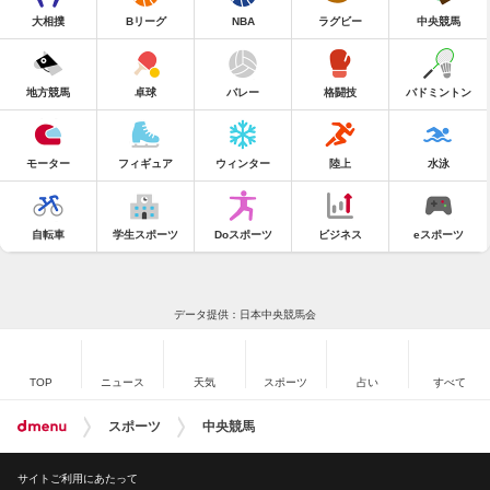
大相撲
Bリーグ
NBA
ラグビー
中央競馬
地方競馬
卓球
バレー
格闘技
バドミントン
モーター
フィギュア
ウィンター
陸上
水泳
自転車
学生スポーツ
Doスポーツ
ビジネス
eスポーツ
データ提供：日本中央競馬会
TOP
ニュース
天気
スポーツ
占い
すべて
スポーツ
中央競馬
サイトご利用にあたって