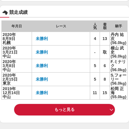
競走成績
人
着
年月日
レース
騎手
気
順
2020年
丹内 祐
8月9日
未勝利
4
13
次
札幌
(56.0kg)
2020年
横山 武
3月21日
未勝利
-
取
史
中山
(56.0kg)
2020年
F.ミナリ
3月8日
未勝利
5
6
ク
中山
(56.0kg)
2020年
S.フォー
2月15日
未勝利
5
8
リー
東京
(56.0kg)
2019年
松岡 正
12月14日
未勝利
11
15
海
中山
(55.0kg)
もっと見る