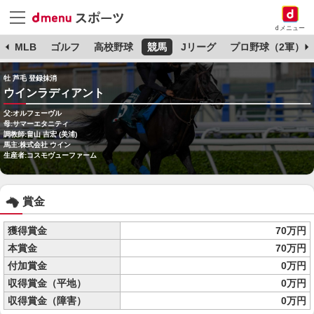
dメニュー
球
MLB
ゴルフ
高校野球
競馬
Jリーグ
プロ野球（2軍）
牡 芦毛 登録抹消
ウインラディアント
父:オルフェーヴル
母:サマーエタニティ
調教師:畠山 吉宏 (美浦)
馬主:株式会社 ウイン
生産者:コスモヴューファーム
賞金
獲得賞金
70万円
本賞金
70万円
付加賞金
0万円
収得賞金（平地）
0万円
収得賞金（障害）
0万円