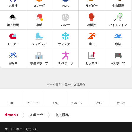
大相撲
Bリーグ
NBA
ラグビー
中央競馬
地方競馬
卓球
バレー
格闘技
バドミントン
モーター
フィギュア
ウィンター
陸上
水泳
自転車
学生スポーツ
Doスポーツ
ビジネス
eスポーツ
データ提供：日本中央競馬会
TOP
ニュース
天気
スポーツ
占い
すべて
スポーツ
中央競馬
サイトご利用にあたって