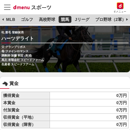
dメニュー
球
MLB
ゴルフ
高校野球
競馬
Jリーグ
プロ野球（2軍）
牝 栗毛 登録抹消
ハーツデライト
父:グランプリボス
母:ファインロマンス
調教師:加藤 和宏 (美浦)
馬主:有限会社 スピードファーム
生産者:スピードフアーム
賞金
獲得賞金
0万円
本賞金
0万円
付加賞金
0万円
収得賞金（平地）
0万円
収得賞金（障害）
0万円