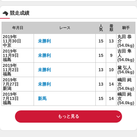
競走成績
人
着
年月日
レース
騎手
気
順
2019年
丸田 恭
11月30日
未勝利
15
13
介
中京
(54.0kg)
2019年
吉田 隼
11月9日
未勝利
15
9
人
福島
(54.0kg)
2019年
黛 弘人
11月2日
未勝利
13
10
(54.0kg)
福島
2019年
嶋田 純
7月27日
未勝利
13
14
次
新潟
(54.0kg)
2019年
嶋田 純
7月13日
新馬
15
14
次
福島
(54.0kg)
もっと見る