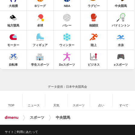
大相撲
Bリーグ
NBA
ラグビー
中央競馬
地方競馬
卓球
バレー
格闘技
バドミントン
モーター
フィギュア
ウィンター
陸上
水泳
自転車
学生スポーツ
Doスポーツ
ビジネス
eスポーツ
データ提供：日本中央競馬会
TOP
ニュース
天気
スポーツ
占い
すべて
スポーツ
中央競馬
サイトご利用にあたって