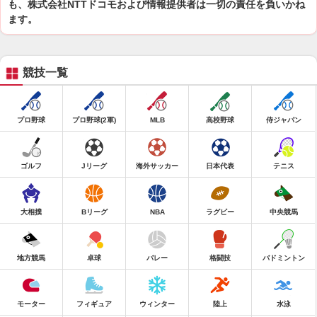
も、株式会社NTTドコモおよび情報提供者は一切の責任を負いかね
ます。
競技一覧
プロ野球
プロ野球(2軍)
MLB
高校野球
侍ジャパン
ゴルフ
Jリーグ
海外サッカー
日本代表
テニス
大相撲
Bリーグ
NBA
ラグビー
中央競馬
地方競馬
卓球
バレー
格闘技
バドミントン
モーター
フィギュア
ウィンター
陸上
水泳