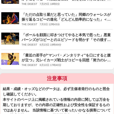
DUNKSHOOT＞
THE DIGEST 7月25日 18時0分
「ただの点取り屋だと思っていた」同郷のウォーレスが
振り返るコビーの進化「どんどん効率的になった」＜
DUNKSHOOT＞
THE DIGEST 7月3日 12時43分
「ボールを顔面に叩きつけてやると本気で思った」悪童
バーンズがコビーとのエピソードを明かす「その後すご
く親しくなったんだ」＜DUNKSHOOT＞
THE DIGEST 6月23日 19時49分
「最近の若手が“マンバ・メンタリティ”を口にすると腹
が立つ」元レイカーズ戦士がコビーを回想「努力のレベ
ルが違う」＜DUNKSHOOT＞
THE DIGEST 6月10日 17時40分
注意事項
結果・成績・オッズなどのデータは、必ず主催者発行のものと照合
し確認してください。
本サイトのページ上に掲載されている情報の内容に関しては万全を
期しておりますが、その内容の正確性および安全性を保証するもの
ではありません。 当該情報に基づいて被ったいかなる損害について