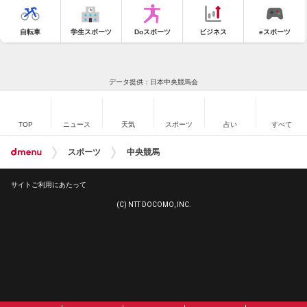
自転車
学生スポーツ
Doスポーツ
ビジネス
eスポーツ
データ提供：日本中央競馬会
TOP
ニュース
天気
スポーツ
占い
すべて
スポーツ
中央競馬
サイトご利用にあたって
(C) NTT DOCOMO, INC.