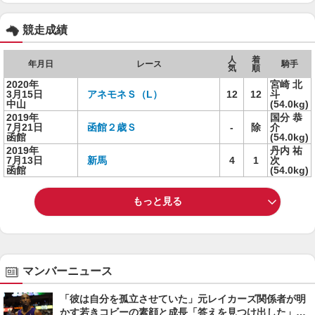
競走成績
人
着
年月日
レース
騎手
気
順
2020年
宮崎 北
3月15日
アネモネＳ（L）
12
12
斗
中山
(54.0kg)
2019年
国分 恭
7月21日
函館２歳Ｓ
-
除
介
函館
(54.0kg)
2019年
丹内 祐
7月13日
新馬
4
1
次
函館
(54.0kg)
もっと見る
マンバーニュース
「彼は自分を孤立させていた」元レイカーズ関係者が明
かす若きコビーの素顔と成長「答えを見つけ出した」＜