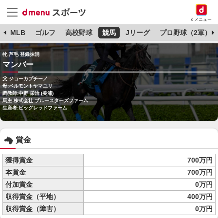
dメニュー
球
MLB
ゴルフ
高校野球
競馬
Jリーグ
プロ野球（2軍）
牝 芦毛 登録抹消
マンバー
父:ジョーカプチーノ
母:ベルモントヤマユリ
調教師:中野 栄治 (美浦)
馬主:株式会社 ブルースターズファーム
生産者:ビッグレッドファーム
賞金
獲得賞金
700万円
本賞金
700万円
付加賞金
0万円
収得賞金（平地）
400万円
収得賞金（障害）
0万円