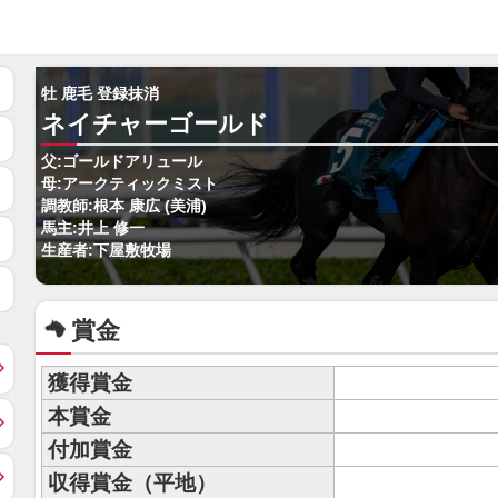
牡 鹿毛 登録抹消
ネイチャーゴールド
父:ゴールドアリュール
母:アークティックミスト
調教師:根本 康広 (美浦)
馬主:井上 修一
生産者:下屋敷牧場
賞金
獲得賞金
本賞金
付加賞金
収得賞金（平地）