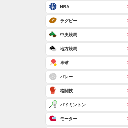
NBA
ラグビー
中央競馬
地方競馬
卓球
バレー
格闘技
バドミントン
モーター