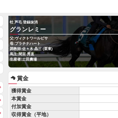
牡 芦毛 登録抹消
グランレミー
父:ヴィクトワールピサ
母:プラチナハート
調教師:佐々木 晶三 (栗東)
馬主:間宮 秀直
生産者:土田農場
賞金
獲得賞金
本賞金
付加賞金
収得賞金（平地）