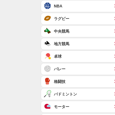
NBA
ラグビー
中央競馬
地方競馬
卓球
バレー
格闘技
バドミントン
モーター