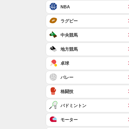
NBA
ラグビー
中央競馬
地方競馬
卓球
バレー
格闘技
バドミントン
モーター