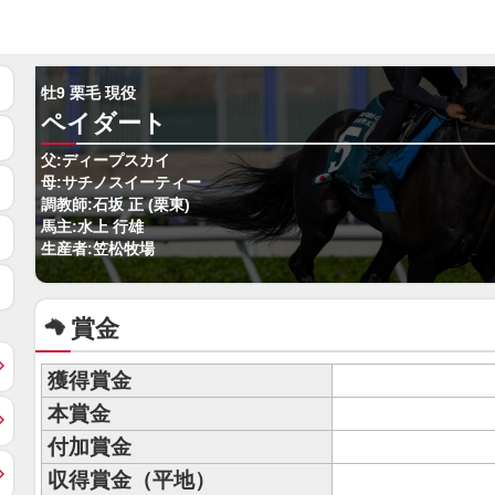
牡9 栗毛 現役
ペイダート
父:ディープスカイ
母:サチノスイーティー
調教師:石坂 正 (栗東)
馬主:水上 行雄
生産者:笠松牧場
賞金
獲得賞金
本賞金
付加賞金
収得賞金（平地）