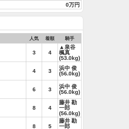
0万円
人気
着順
騎手
▲泉谷
3
4
楓真
(53.0kg)
浜中 俊
4
3
(56.0kg)
浜中 俊
6
3
(56.0kg)
藤井 勘
8
4
一郎
(56.0kg)
藤井 勘
8
5
一郎