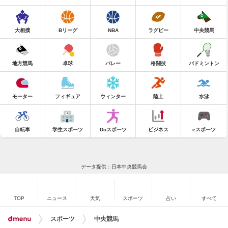
大相撲
Bリーグ
NBA
ラグビー
中央競馬
地方競馬
卓球
バレー
格闘技
バドミントン
モーター
フィギュア
ウィンター
陸上
水泳
自転車
学生スポーツ
Doスポーツ
ビジネス
eスポーツ
データ提供：日本中央競馬会
TOP
ニュース
天気
スポーツ
占い
すべて
スポーツ
中央競馬