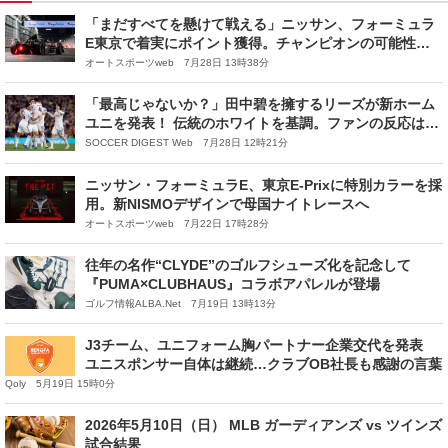
「まだすべてを懸けて戦える」ニッサン、フォーミュラ
E東京で着実にポイント獲得。チャンピオンの可能性を
残し最終戦へ
オートスポーツweb 7月28日 13時38分
「最高じゃないか？」田中碧を擁するリーズが新ホーム
ユニを発表！ 伝統のホワイトを基調。ファンの反応は
様々「去年の方が良かった」「結構好きだけどな」
SOCCER DIGEST Web 7月28日 12時21分
ニッサン・フォーミュラE、東京E-Prixに特別カラーを採
用。新NISMOデザインで母国ナイトレースへ
オートスポーツweb 7月22日 17時28分
往年の名作“CLYDE”のゴルフシューズ化を記念して
『PUMA×CLUBHAUS』コラボアパレルが登場
ゴルフ情報ALBA.Net 7月19日 13時13分
J3チーム、ユニフォーム胸パートナー企業交代を発表
ユニスポンサー自体は継続…クラブOB社長も感謝の言葉
Qoly 5月19日 15時0分
2026年5月10日（日） MLB ガーディアンズ vs ツインズ
試合結果