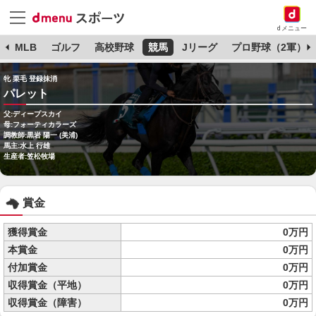
dメニュー
球
MLB
ゴルフ
高校野球
競馬
Jリーグ
プロ野球（2軍）
牝 栗毛 登録抹消
パレット
父:ディープスカイ
母:フォーティカラーズ
調教師:黒岩 陽一 (美浦)
馬主:水上 行雄
生産者:笠松牧場
賞金
獲得賞金
0万円
本賞金
0万円
付加賞金
0万円
収得賞金（平地）
0万円
収得賞金（障害）
0万円