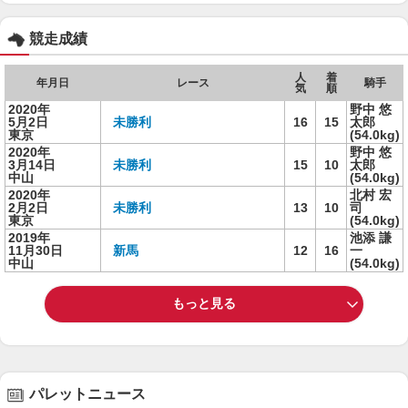
競走成績
人
着
年月日
レース
騎手
気
順
2020年
野中 悠
5月2日
未勝利
16
15
太郎
東京
(54.0kg)
2020年
野中 悠
3月14日
未勝利
15
10
太郎
中山
(54.0kg)
2020年
北村 宏
2月2日
未勝利
13
10
司
東京
(54.0kg)
2019年
池添 謙
11月30日
新馬
12
16
一
中山
(54.0kg)
もっと見る
パレットニュース