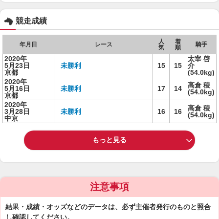
競走成績
人
着
年月日
レース
騎手
気
順
2020年
太宰 啓
5月23日
未勝利
15
15
介
京都
(54.0kg)
2020年
高倉 稜
5月16日
未勝利
17
14
(54.0kg)
京都
2020年
高倉 稜
3月28日
未勝利
16
16
(54.0kg)
中京
もっと見る
注意事項
結果・成績・オッズなどのデータは、必ず主催者発行のものと照合
し確認してください。