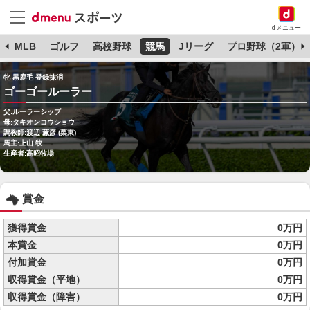
dメニュー
球
MLB
ゴルフ
高校野球
競馬
Jリーグ
プロ野球（2軍）
牝 黒鹿毛 登録抹消
ゴーゴールーラー
父:ルーラーシップ
母:タキオンコウショウ
調教師:渡辺 薫彦 (栗東)
馬主:上山 牧
生産者:高昭牧場
賞金
獲得賞金
0万円
本賞金
0万円
付加賞金
0万円
収得賞金（平地）
0万円
収得賞金（障害）
0万円