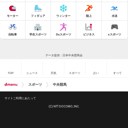
モーター
フィギュア
ウィンター
陸上
水泳
自転車
学生スポーツ
Doスポーツ
ビジネス
eスポーツ
データ提供：日本中央競馬会
TOP
ニュース
天気
スポーツ
占い
すべて
スポーツ
中央競馬
サイトご利用にあたって
(C) NTT DOCOMO, INC.