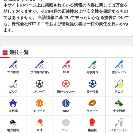
本サイトのページ上に掲載されている情報の内容に関しては万全を
期しておりますが、その内容の正確性および安全性を保証するもの
ではありません。 当該情報に基づいて被ったいかなる損害について
も、株式会社NTTドコモおよび情報提供者は一切の責任を負いかね
ます。
競技一覧
プロ野球
プロ野球(2軍)
MLB
高校野球
侍ジャパン
ゴルフ
Jリーグ
海外サッカー
日本代表
テニス
大相撲
Bリーグ
NBA
ラグビー
中央競馬
地方競馬
卓球
バレー
格闘技
バドミントン