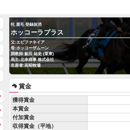
牝 鹿毛 登録抹消
ホッコーラプラス
父:エピファネイア
母:ホッコーザムーン
調教師:飯田 祐史 (栗東)
馬主:北幸商事 株式会社
生産者:高昭牧場
賞金
獲得賞金
本賞金
付加賞金
収得賞金（平地）