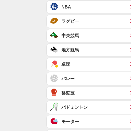
NBA
ラグビー
中央競馬
地方競馬
卓球
バレー
格闘技
バドミントン
モーター