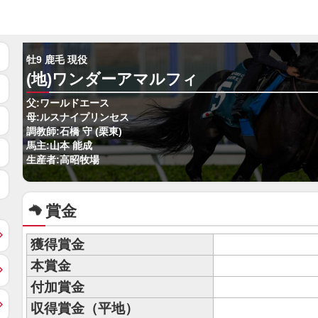
牡9 鹿毛 現役
(地)ワンダーアマルフィ
父:ワールドエース
母:ルスナイプリンセス
調教師:石橋 守 (栗東)
馬主:山本 能成
生産者:高昭牧場
賞金
獲得賞金
本賞金
付加賞金
収得賞金（平地）