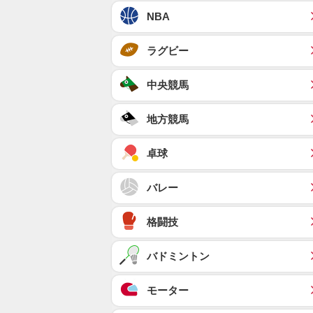
NBA
ラグビー
中央競馬
地方競馬
卓球
バレー
格闘技
バドミントン
モーター