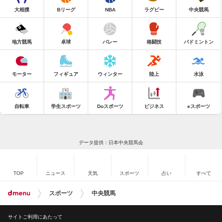
大相撲
Bリーグ
NBA
ラグビー
中央競馬
地方競馬
卓球
バレー
格闘技
バドミントン
モーター
フィギュア
ウィンター
陸上
水泳
自転車
学生スポーツ
Doスポーツ
ビジネス
eスポーツ
データ提供：日本中央競馬会
TOP
ニュース
天気
スポーツ
占い
すべて
スポーツ
中央競馬
サイトご利用にあたって