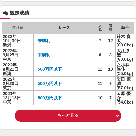
競走成績
人
着
年月日
レース
騎手
気
順
2022年
鈴木 慶
10月30日
未勝利
7
12
太
新潟
(60.0kg)
2022年
大江原
9月25日
未勝利
8
8
圭
中京
(60.0kg)
2022年
△小林
8月21日
500万円以下
11
10
脩斗
新潟
(55.0kg)
2022年
岩田 康
2月20日
500万円以下
11
9
誠
東京
(57.0kg)
2021年
▲原 優
12月18日
500万円以下
10
7
介
中京
(54.0kg)
もっと見る