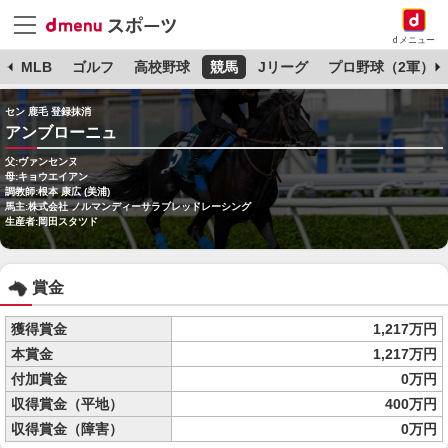
dメニュー
球
MLB
ゴルフ
高校野球
競馬
Jリーグ
プロ野球（2軍）
セン 鹿毛 登録抹消
アンブローニュ
父:ヴァンセンヌ
母:キョウエイアン
調教師:根本 康広 (美浦)
馬主:株式会社 ノルマンディーサラブレッドレーシング
生産者:岡田スタツド
賞金
獲得賞金
1,217万円
本賞金
1,217万円
付加賞金
0万円
収得賞金（平地）
400万円
収得賞金（障害）
0万円