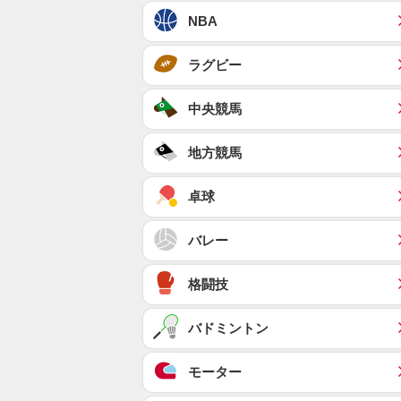
NBA
ラグビー
中央競馬
地方競馬
卓球
バレー
格闘技
バドミントン
モーター