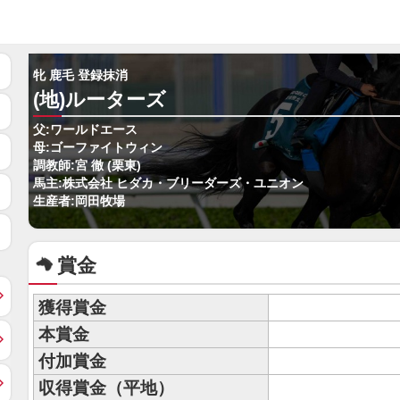
牝 鹿毛 登録抹消
(地)ルーターズ
父:ワールドエース
母:ゴーファイトウィン
調教師:宮 徹 (栗東)
馬主:株式会社 ヒダカ・ブリーダーズ・ユニオン
生産者:岡田牧場
賞金
獲得賞金
本賞金
付加賞金
収得賞金（平地）