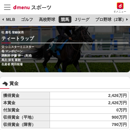
dメニュー
球
MLB
ゴルフ
高校野球
競馬
Jリーグ
プロ野球（2軍）
牡 鹿毛 登録抹消
ティートラップ
父:シニスターミニスター
母:マンボビーン
調教師:伊藤 伸一 (美浦)
馬主:深見 富朗
生産者:岡田牧場
賞金
獲得賞金
2,426万円
本賞金
2,426万円
付加賞金
0万円
収得賞金（平地）
900万円
収得賞金（障害）
790万円