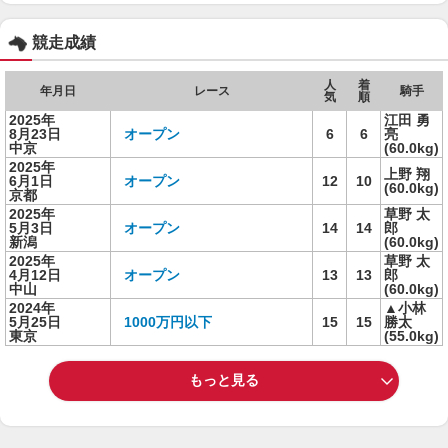
競走成績
人
着
年月日
レース
騎手
気
順
2025年
江田 勇
8月23日
オープン
6
6
亮
中京
(60.0kg)
2025年
上野 翔
6月1日
オープン
12
10
(60.0kg)
京都
2025年
草野 太
5月3日
オープン
14
14
郎
新潟
(60.0kg)
2025年
草野 太
4月12日
オープン
13
13
郎
中山
(60.0kg)
2024年
▲小林
5月25日
1000万円以下
15
15
勝太
東京
(55.0kg)
もっと見る