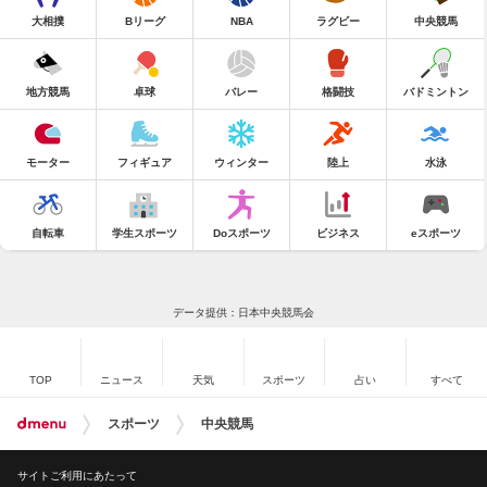
大相撲
Bリーグ
NBA
ラグビー
中央競馬
地方競馬
卓球
バレー
格闘技
バドミントン
モーター
フィギュア
ウィンター
陸上
水泳
自転車
学生スポーツ
Doスポーツ
ビジネス
eスポーツ
データ提供：日本中央競馬会
TOP
ニュース
天気
スポーツ
占い
すべて
スポーツ
中央競馬
サイトご利用にあたって