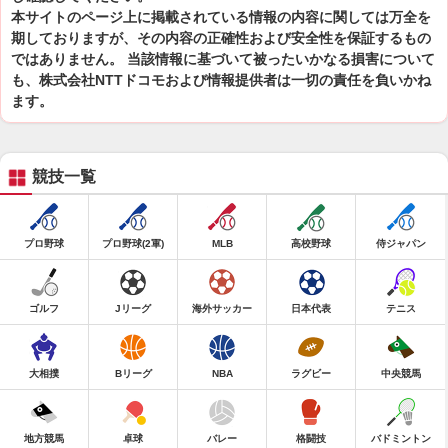
本サイトのページ上に掲載されている情報の内容に関しては万全を
期しておりますが、その内容の正確性および安全性を保証するもの
ではありません。 当該情報に基づいて被ったいかなる損害について
も、株式会社NTTドコモおよび情報提供者は一切の責任を負いかね
ます。
競技一覧
プロ野球
プロ野球(2軍)
MLB
高校野球
侍ジャパン
ゴルフ
Jリーグ
海外サッカー
日本代表
テニス
大相撲
Bリーグ
NBA
ラグビー
中央競馬
地方競馬
卓球
バレー
格闘技
バドミントン