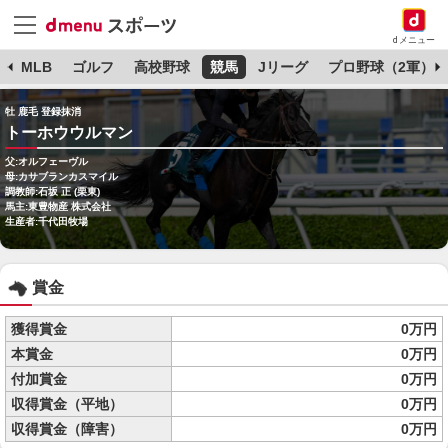
dメニュー
球
MLB
ゴルフ
高校野球
競馬
Jリーグ
プロ野球（2軍）
牡 鹿毛 登録抹消
トーホウウルマン
父:オルフェーヴル
母:カサブランカスマイル
調教師:石坂 正 (栗東)
馬主:東豊物産 株式会社
生産者:千代田牧場
賞金
獲得賞金
0万円
本賞金
0万円
付加賞金
0万円
収得賞金（平地）
0万円
収得賞金（障害）
0万円