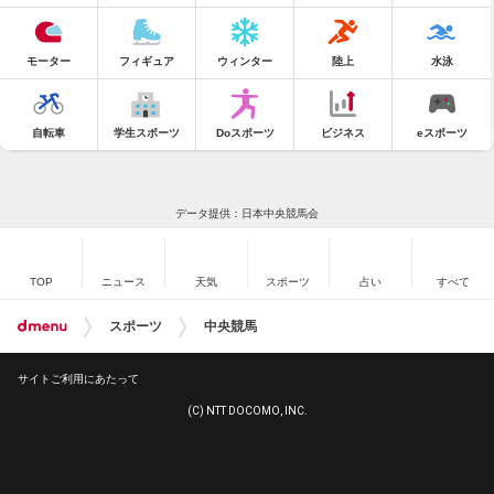
モーター
フィギュア
ウィンター
陸上
水泳
自転車
学生スポーツ
Doスポーツ
ビジネス
eスポーツ
データ提供：日本中央競馬会
TOP
ニュース
天気
スポーツ
占い
すべて
スポーツ
中央競馬
サイトご利用にあたって
(C) NTT DOCOMO, INC.