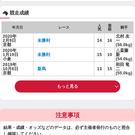
競走成績
人
着
年月日
レース
騎手
気
順
2020年
北村 友
2月9日
未勝利
14
16
一
京都
(56.0kg)
2020年
△斎藤
1月19日
未勝利
15
10
新
小倉
(54.0kg)
2019年
和田 竜
10月6日
新馬
13
15
二
京都
(55.0kg)
もっと見る
注意事項
結果・成績・オッズなどのデータは、必ず主催者発行のものと照合
し確認してください。