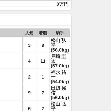
0万円
人気
着順
騎手
松山 弘
3
9
平
(56.0kg)
戸崎 圭
4
11
太
(57.0kg)
福永 祐
2
1
一
(54.0kg)
田辺 裕
9
7
信
(56.0kg)
松山 弘
5
7
平