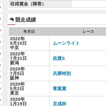
収得賞金（障害）
競走成績
年月日
レース
2022年
9月10日
ムーンライト
中京
2022年
7月31日
佐渡S
新潟
2020年
7月5日
兵庫特別
阪神
2020年
5月2日
青葉賞
東京
2020年
1月19日
京成杯