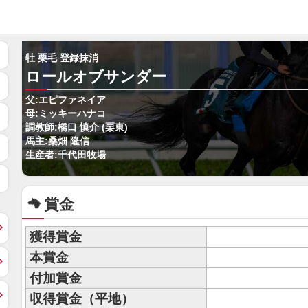
牡 栗毛 登録抹消
ロールオブサンダー
父:エピファネイア
母:ミッキーハナコ
調教師:橋口 慎介 (栗東)
馬主:桑畑 隆信
生産者:千代田牧場
賞金
獲得賞金
本賞金
付加賞金
収得賞金（平地）