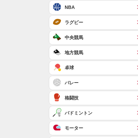
NBA
ラグビー
中央競馬
地方競馬
卓球
バレー
格闘技
バドミントン
モーター