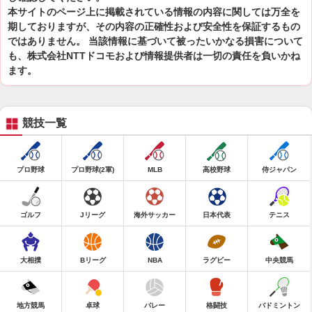
本サイトのページ上に掲載されている情報の内容に関しては万全を
期しておりますが、その内容の正確性および安全性を保証するもの
ではありません。 当該情報に基づいて被ったいかなる損害について
も、株式会社NTTドコモおよび情報提供者は一切の責任を負いかね
ます。
競技一覧
プロ野球
プロ野球(2軍)
MLB
高校野球
侍ジャパン
ゴルフ
Jリーグ
海外サッカー
日本代表
テニス
大相撲
Bリーグ
NBA
ラグビー
中央競馬
地方競馬
卓球
バレー
格闘技
バドミントン