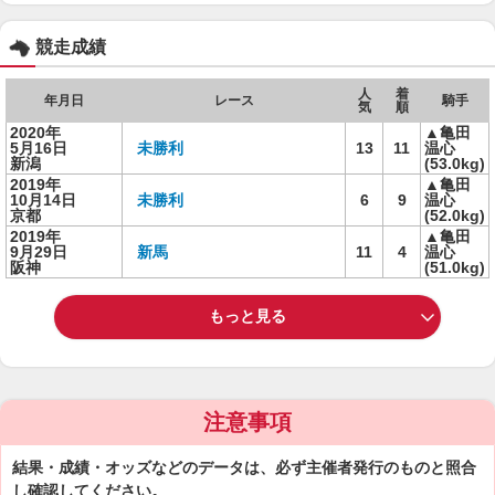
競走成績
人
着
年月日
レース
騎手
気
順
2020年
▲亀田
5月16日
未勝利
13
11
温心
新潟
(53.0kg)
2019年
▲亀田
10月14日
未勝利
6
9
温心
京都
(52.0kg)
2019年
▲亀田
9月29日
新馬
11
4
温心
阪神
(51.0kg)
もっと見る
注意事項
結果・成績・オッズなどのデータは、必ず主催者発行のものと照合
し確認してください。