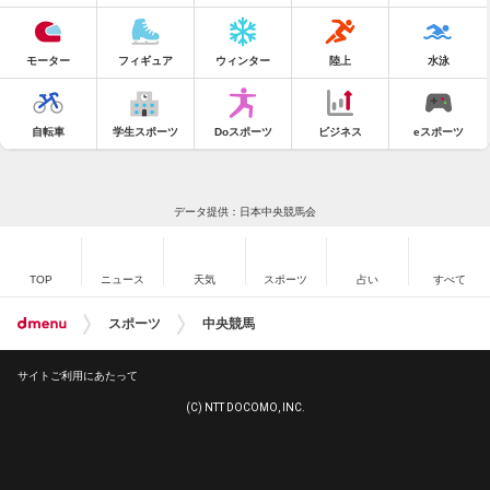
モーター
フィギュア
ウィンター
陸上
水泳
自転車
学生スポーツ
Doスポーツ
ビジネス
eスポーツ
データ提供：日本中央競馬会
TOP
ニュース
天気
スポーツ
占い
すべて
スポーツ
中央競馬
サイトご利用にあたって
(C) NTT DOCOMO, INC.