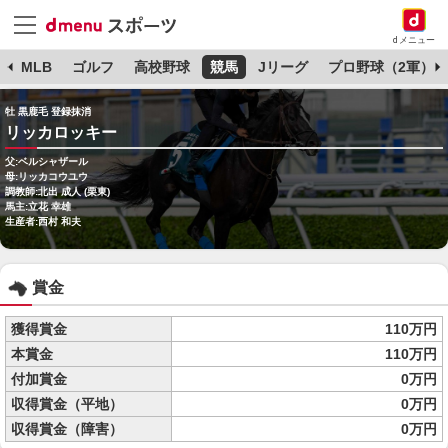
dメニュー
球
MLB
ゴルフ
高校野球
競馬
Jリーグ
プロ野球（2軍）
牡 黒鹿毛 登録抹消
リッカロッキー
父:ベルシャザール
母:リッカコウユウ
調教師:北出 成人 (栗東)
馬主:立花 幸雄
生産者:西村 和夫
賞金
獲得賞金
110万円
本賞金
110万円
付加賞金
0万円
収得賞金（平地）
0万円
収得賞金（障害）
0万円