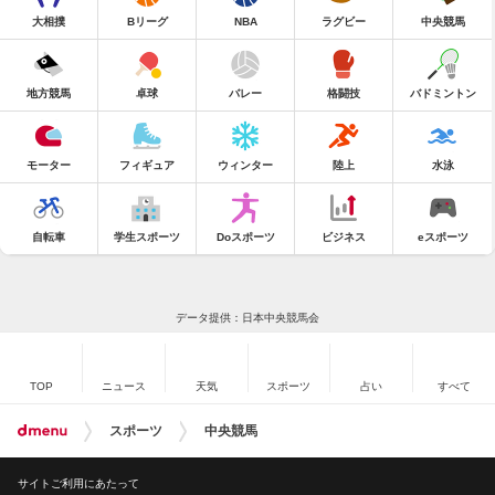
大相撲
Bリーグ
NBA
ラグビー
中央競馬
地方競馬
卓球
バレー
格闘技
バドミントン
モーター
フィギュア
ウィンター
陸上
水泳
自転車
学生スポーツ
Doスポーツ
ビジネス
eスポーツ
データ提供：日本中央競馬会
TOP
ニュース
天気
スポーツ
占い
すべて
スポーツ
中央競馬
サイトご利用にあたって