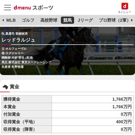
dメニュー
球
MLB
ゴルフ
高校野球
競馬
Jリーグ
プロ野球（2軍）
牝 黒鹿毛 登録抹消
レッドラルジュ
父:オルフェーヴル
母:ラグジャリー
調教師:木村 哲也 (美浦)
馬主:株式会社 東京ホースレーシング
生産者:矢野牧場
賞金
獲得賞金
1,766万円
本賞金
1,766万円
付加賞金
0万円
収得賞金（平地）
400万円
収得賞金（障害）
0万円