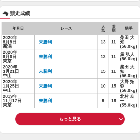
競走成績
人
着
年月日
レース
騎手
気
順
2020年
柴田 大
8月8日
未勝利
13
11
知
新潟
(56.0kg)
2020年
黛 弘人
6月6日
未勝利
12
11
(56.0kg)
東京
2020年
柴田 大
3月21日
未勝利
15
11
知
中山
(56.0kg)
2020年
大野 拓
1月25日
未勝利
10
15
弥
中山
(56.0kg)
2019年
北村 友
11月17日
未勝利
9
18
一
東京
(55.0kg)
もっと見る