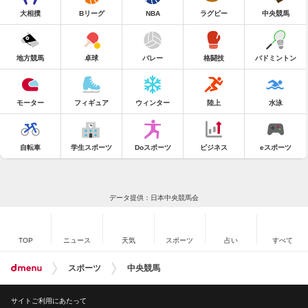
大相撲
Bリーグ
NBA
ラグビー
中央競馬
地方競馬
卓球
バレー
格闘技
バドミントン
モーター
フィギュア
ウィンター
陸上
水泳
自転車
学生スポーツ
Doスポーツ
ビジネス
eスポーツ
データ提供：日本中央競馬会
TOP
ニュース
天気
スポーツ
占い
すべて
スポーツ
中央競馬
サイトご利用にあたって