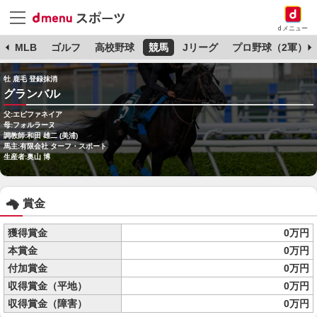
dメニュー
球
MLB
ゴルフ
高校野球
競馬
Jリーグ
プロ野球（2軍）
牡 鹿毛 登録抹消
グランバル
父:エピファネイア
母:フォルラーヌ
調教師:和田 雄二 (美浦)
馬主:有限会社 ターフ・スポート
生産者:奥山 博
賞金
獲得賞金
0万円
本賞金
0万円
付加賞金
0万円
収得賞金（平地）
0万円
収得賞金（障害）
0万円