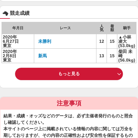
競走成績
人
着
年月日
レース
騎手
気
順
2020年
▲小林
6月27日
未勝利
12
15
凌大
東京
(53.0kg)
2020年
柴田 未
2月8日
新馬
13
15
崎
東京
(56.0kg)
もっと見る
注意事項
結果・成績・オッズなどのデータは、必ず主催者発行のものと照合
し確認してください。
本サイトのページ上に掲載されている情報の内容に関しては万全を
期しておりますが、その内容の正確性および安全性を保証するもの