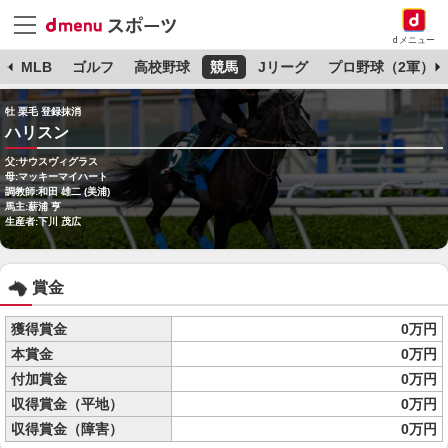
dメニュー
球
MLB
ゴルフ
高校野球
競馬
Jリーグ
プロ野球（2軍）
牡 栗毛 登録抹消
ハリスン
父:サウスヴィグラス
母:マッキーマイハート
調教師:和田 雄二 (美浦)
馬主:薪浦 亨
生産者:下川 茂広
賞金
獲得賞金
0万円
本賞金
0万円
付加賞金
0万円
収得賞金（平地）
0万円
収得賞金（障害）
0万円