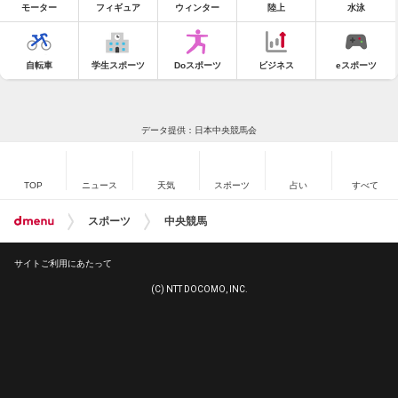
モーター
フィギュア
ウィンター
陸上
水泳
自転車
学生スポーツ
Doスポーツ
ビジネス
eスポーツ
データ提供：日本中央競馬会
TOP
ニュース
天気
スポーツ
占い
すべて
スポーツ
中央競馬
サイトご利用にあたって
(C) NTT DOCOMO, INC.