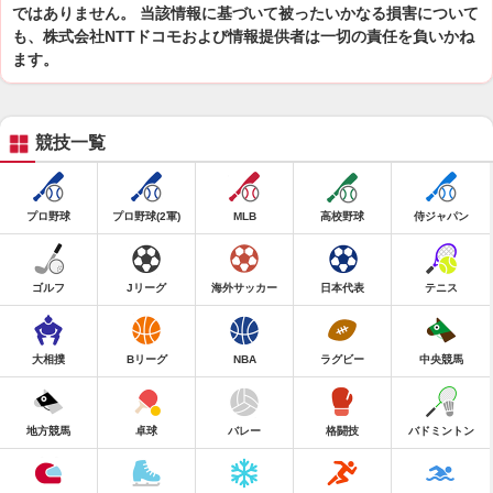
ではありません。 当該情報に基づいて被ったいかなる損害について
も、株式会社NTTドコモおよび情報提供者は一切の責任を負いかね
ます。
競技一覧
プロ野球
プロ野球(2軍)
MLB
高校野球
侍ジャパン
ゴルフ
Jリーグ
海外サッカー
日本代表
テニス
大相撲
Bリーグ
NBA
ラグビー
中央競馬
地方競馬
卓球
バレー
格闘技
バドミントン