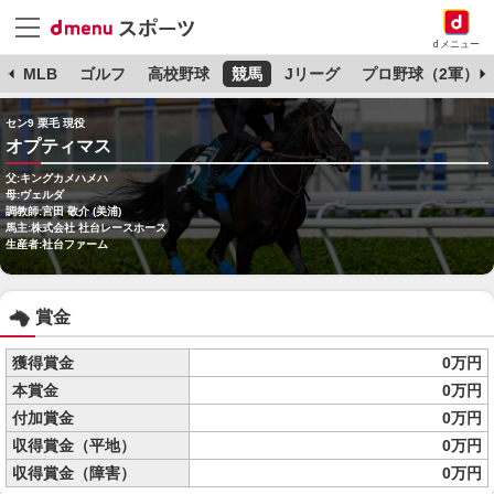
dメニュー
球
MLB
ゴルフ
高校野球
競馬
Jリーグ
プロ野球（2軍）
セン9 栗毛 現役
オプティマス
父:キングカメハメハ
母:ヴェルダ
調教師:宮田 敬介 (美浦)
馬主:株式会社 社台レースホース
生産者:社台ファーム
賞金
獲得賞金
0万円
本賞金
0万円
付加賞金
0万円
収得賞金（平地）
0万円
収得賞金（障害）
0万円