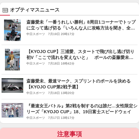
オプティマスニュース
斎藤愛未「一番うれしい勝利」8周目1コーナーでトップ
に立って逃げ切る「いろんな人に攻略方法を聞き、全て
試した」【KYOJO CUP】
中日スポーツ 7月19日 20時17分
【KYOJO CUP】三浦愛、スタートで飛び出し逃げ切り
初V「ここで流れを変えないと」 ポールの斎藤愛未は2
位チェッカー【第2戦スプリント】
中日スポーツ 7月18日 16時42分
斎藤愛未、最速マーク、スプリントのポールを決める
【KYOJO CUP第2戦予選】
中日スポーツ 7月18日 13時20分
『最速女王バトル』第2戦を制するのは誰だ…女性限定シ
リーズ「KYOJO CUP」18、19日富士スピードウェイ
中日スポーツ 7月17日 13時17分
注意事項