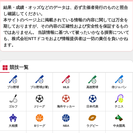
結果・成績・オッズなどのデータは、必ず主催者発行のものと照合
し確認してください。
本サイトのページ上に掲載されている情報の内容に関しては万全を
期しておりますが、その内容の正確性および安全性を保証するもの
ではありません。 当該情報に基づいて被ったいかなる損害について
も、株式会社NTTドコモおよび情報提供者は一切の責任を負いかね
ます。
競技一覧
プロ野球
プロ野球(2軍)
MLB
高校野球
侍ジャパン
ゴルフ
Jリーグ
海外サッカー
日本代表
テニス
大相撲
Bリーグ
NBA
ラグビー
中央競馬