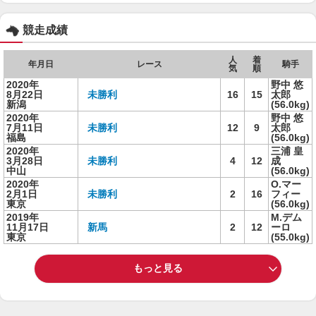
競走成績
人
着
年月日
レース
騎手
気
順
2020年
野中 悠
8月22日
未勝利
16
15
太郎
新潟
(56.0kg)
2020年
野中 悠
7月11日
未勝利
12
9
太郎
福島
(56.0kg)
2020年
三浦 皇
3月28日
未勝利
4
12
成
中山
(56.0kg)
2020年
O.マー
2月1日
未勝利
2
16
フィー
東京
(56.0kg)
2019年
M.デム
11月17日
新馬
2
12
ーロ
東京
(55.0kg)
もっと見る