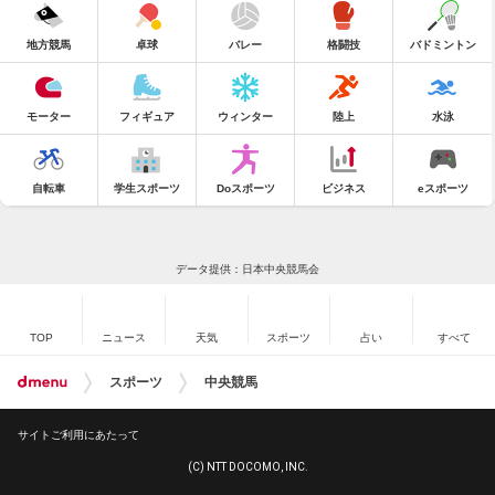
地方競馬
卓球
バレー
格闘技
バドミントン
モーター
フィギュア
ウィンター
陸上
水泳
自転車
学生スポーツ
Doスポーツ
ビジネス
eスポーツ
データ提供：日本中央競馬会
TOP
ニュース
天気
スポーツ
占い
すべて
スポーツ
中央競馬
サイトご利用にあたって
(C) NTT DOCOMO, INC.