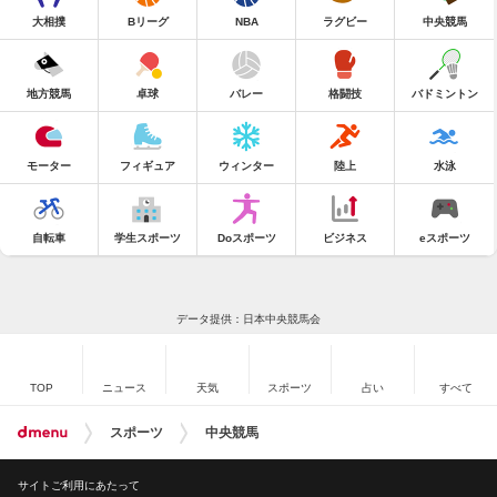
大相撲
Bリーグ
NBA
ラグビー
中央競馬
地方競馬
卓球
バレー
格闘技
バドミントン
モーター
フィギュア
ウィンター
陸上
水泳
自転車
学生スポーツ
Doスポーツ
ビジネス
eスポーツ
データ提供：日本中央競馬会
TOP
ニュース
天気
スポーツ
占い
すべて
スポーツ
中央競馬
サイトご利用にあたって