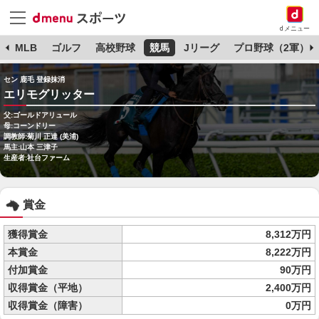
dメニュー
球
MLB
ゴルフ
高校野球
競馬
Jリーグ
プロ野球（2軍）
セン 鹿毛 登録抹消
エリモグリッター
父:ゴールドアリュール
母:コーンドリー
調教師:菊川 正達 (美浦)
馬主:山本 三津子
生産者:社台ファーム
賞金
獲得賞金
8,312万円
本賞金
8,222万円
付加賞金
90万円
収得賞金（平地）
2,400万円
収得賞金（障害）
0万円