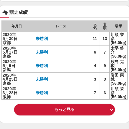
競走成績
人
着
年月日
レース
騎手
気
順
2020年
川須 栄
5月30日
未勝利
11
13
彦
京都
(56.0kg)
2020年
太宰 啓
5月17日
未勝利
6
7
介
京都
(56.0kg)
2020年
鮫島 克
5月9日
未勝利
4
9
駿
新潟
(56.0kg)
2020年
岩田 康
4月25日
未勝利
3
3
誠
京都
(56.0kg)
2020年
川須 栄
3月28日
未勝利
7
6
彦
阪神
(56.0kg)
もっと見る