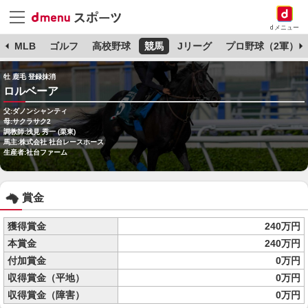
dメニュー
球
MLB
ゴルフ
高校野球
競馬
Jリーグ
プロ野球（2軍）
牡 鹿毛 登録抹消
ロルベーア
父:ダノンシャンティ
母:サクラサク2
調教師:浅見 秀一 (栗東)
馬主:株式会社 社台レースホース
生産者:社台ファーム
賞金
獲得賞金
240万円
本賞金
240万円
付加賞金
0万円
収得賞金（平地）
0万円
収得賞金（障害）
0万円