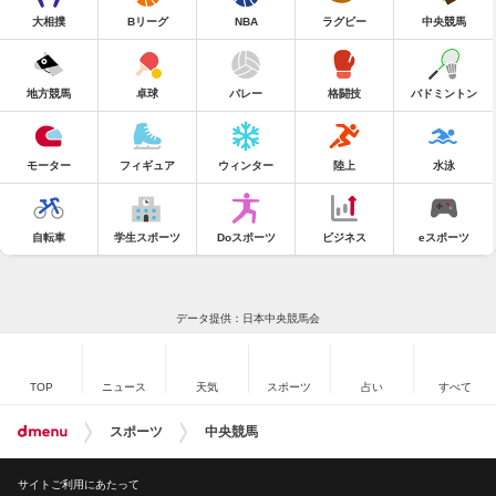
大相撲
Bリーグ
NBA
ラグビー
中央競馬
地方競馬
卓球
バレー
格闘技
バドミントン
モーター
フィギュア
ウィンター
陸上
水泳
自転車
学生スポーツ
Doスポーツ
ビジネス
eスポーツ
データ提供：日本中央競馬会
TOP
ニュース
天気
スポーツ
占い
すべて
スポーツ
中央競馬
サイトご利用にあたって