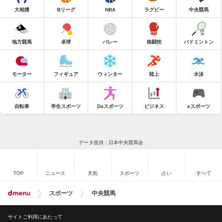
大相撲
Bリーグ
NBA
ラグビー
中央競馬
地方競馬
卓球
バレー
格闘技
バドミントン
モーター
フィギュア
ウィンター
陸上
水泳
自転車
学生スポーツ
Doスポーツ
ビジネス
eスポーツ
データ提供：日本中央競馬会
TOP
ニュース
天気
スポーツ
占い
すべて
スポーツ
中央競馬
サイトご利用にあたって