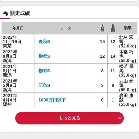
競走成績
人
着
年月日
レース
騎手
気
順
2022年
北村 宏
11月19日
晩秋S
15
12
司
東京
(52.0kg)
2022年
木幡 巧
8月6日
柳都S
12
14
也
新潟
(55.0kg)
2021年
松若 風
8月1日
柳都S
8
11
馬
新潟
(53.0kg)
2021年
丸山 元
5月9日
三条S
3
9
気
新潟
(55.0kg)
2021年
岩田 康
4月4日
1000万円以下
6
1
誠
阪神
(55.0kg)
もっと見る