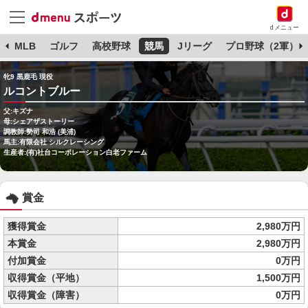
dメニュー
球
MLB
ゴルフ
高校野球
競馬
Jリーグ
プロ野球（2軍）
牝9 黒鹿毛 現役
ルコントブルー
父:キズナ
母:シェアザストーリー
調教師:勢司 和浩 (美浦)
馬主:有限会社 シルクレーシング
生産者:(有)社台コーポレーション白老ファーム
賞金
獲得賞金
2,980万円
本賞金
2,980万円
付加賞金
0万円
収得賞金（平地）
1,500万円
収得賞金（障害）
0万円