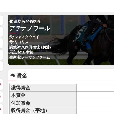
牝 黒鹿毛 登録抹消
アテナノワール
父:ジャスタウェイ
母:リコリス
調教師:久保田 貴士 (美浦)
馬主:諸江 幸祐
生産者:ノーザンファーム
賞金
獲得賞金
本賞金
付加賞金
収得賞金（平地）