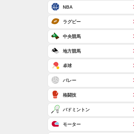
NBA
ラグビー
中央競馬
地方競馬
卓球
バレー
格闘技
バドミントン
モーター