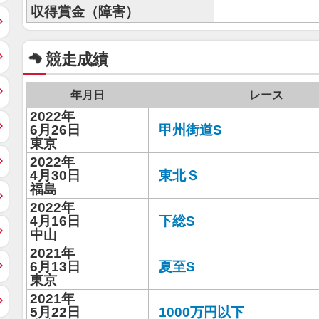
収得賞金（障害）
競走成績
年月日
レース
2022年
6月26日
甲州街道S
東京
2022年
4月30日
東北Ｓ
福島
2022年
4月16日
下総S
中山
2021年
6月13日
夏至S
東京
2021年
5月22日
1000万円以下