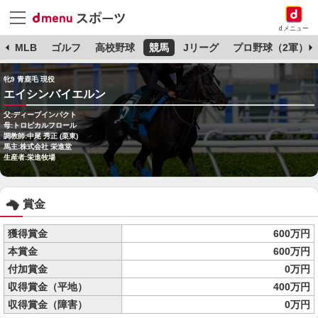
dメニュー
球
MLB
ゴルフ
高校野球
競馬
Jリーグ
プロ野球（2軍）
牝9 青鹿毛 現役
エイシンバイエルン
父:ディープインパクト
母:トロピカルフロール
調教師:中尾 秀正 (栗東)
馬主:株式会社 栄進堂
生産者:栄進牧場
賞金
獲得賞金
600万円
本賞金
600万円
付加賞金
0万円
収得賞金（平地）
400万円
収得賞金（障害）
0万円