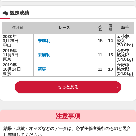
競走成績
人
着
年月日
レース
騎手
気
順
2020年
▲小林
3月28日
未勝利
15
14
凌大
中山
(53.0kg)
2019年
☆野中
11月9日
未勝利
11
15
悠太郎
東京
(54.0kg)
2019年
☆野中
10月14日
新馬
11
10
悠太郎
東京
(54.0kg)
もっと見る
注意事項
結果・成績・オッズなどのデータは、必ず主催者発行のものと照合
し確認してください。