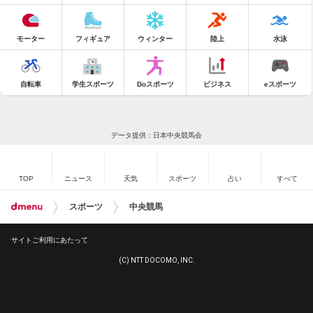
モーター
フィギュア
ウィンター
陸上
水泳
自転車
学生スポーツ
Doスポーツ
ビジネス
eスポーツ
データ提供：日本中央競馬会
TOP
ニュース
天気
スポーツ
占い
すべて
スポーツ
中央競馬
サイトご利用にあたって
(C) NTT DOCOMO, INC.