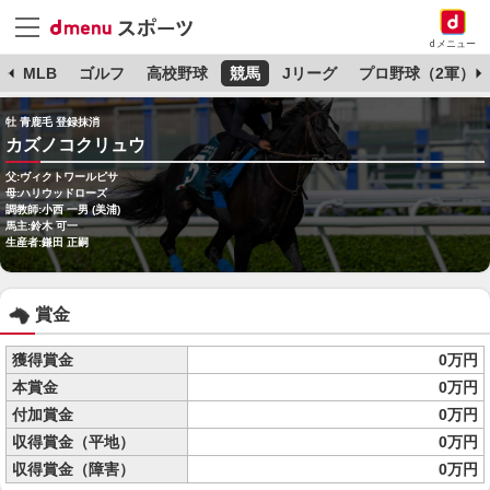
dメニュー
球
MLB
ゴルフ
高校野球
競馬
Jリーグ
プロ野球（2軍）
牡 青鹿毛 登録抹消
カズノコクリュウ
父:ヴィクトワールピサ
母:ハリウッドローズ
調教師:小西 一男 (美浦)
馬主:鈴木 可一
生産者:鎌田 正嗣
賞金
獲得賞金
0万円
本賞金
0万円
付加賞金
0万円
収得賞金（平地）
0万円
収得賞金（障害）
0万円