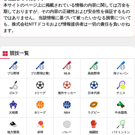
本サイトのページ上に掲載されている情報の内容に関しては万全を
期しておりますが、その内容の正確性および安全性を保証するもの
ではありません。 当該情報に基づいて被ったいかなる損害について
も、株式会社NTTドコモおよび情報提供者は一切の責任を負いかね
ます。
競技一覧
プロ野球
プロ野球(2軍)
MLB
高校野球
侍ジャパン
ゴルフ
Jリーグ
海外サッカー
日本代表
テニス
大相撲
Bリーグ
NBA
ラグビー
中央競馬
地方競馬
卓球
バレー
格闘技
バドミントン