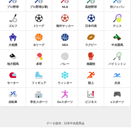
プロ野球
プロ野球(2軍)
MLB
高校野球
侍ジャパン
ゴルフ
Jリーグ
海外サッカー
日本代表
テニス
大相撲
Bリーグ
NBA
ラグビー
中央競馬
地方競馬
卓球
バレー
格闘技
バドミントン
モーター
フィギュア
ウィンター
陸上
水泳
自転車
学生スポーツ
Doスポーツ
ビジネス
eスポーツ
データ提供：日本中央競馬会