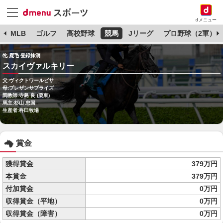
dメニュー
球
MLB
ゴルフ
高校野球
競馬
Jリーグ
プロ野球（2軍）
牝 鹿毛 登録抹消
スカイヴァルキリー
父:ヴィクトワールピサ
母:プレザンサプライズ
調教師:寺島 良 (栗東)
馬主:杉山 忠国
生産者:杵臼牧場
賞金
獲得賞金
379万円
本賞金
379万円
付加賞金
0万円
収得賞金（平地）
0万円
収得賞金（障害）
0万円