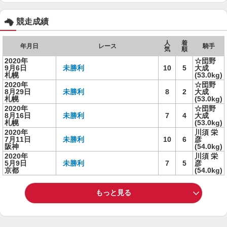
競走成績
人
着
年月日
レース
騎手
気
順
2020年
☆団野
9月6日
未勝利
10
5
大成
札幌
(53.0kg)
2020年
☆団野
8月29日
未勝利
8
2
大成
札幌
(53.0kg)
2020年
☆団野
8月16日
未勝利
7
4
大成
札幌
(53.0kg)
2020年
川須 栄
7月11日
未勝利
10
6
彦
阪神
(54.0kg)
2020年
川須 栄
5月9日
未勝利
7
5
彦
京都
(54.0kg)
もっと見る