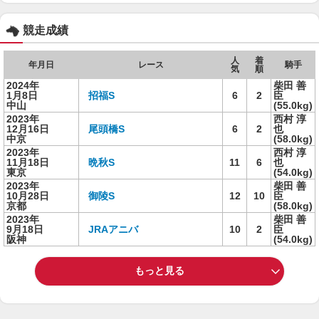
競走成績
人
着
年月日
レース
騎手
気
順
2024年
柴田 善
1月8日
招福S
6
2
臣
中山
(55.0kg)
2023年
西村 淳
12月16日
尾頭橋S
6
2
也
中京
(58.0kg)
2023年
西村 淳
11月18日
晩秋S
11
6
也
東京
(54.0kg)
2023年
柴田 善
10月28日
御陵S
12
10
臣
京都
(58.0kg)
2023年
柴田 善
9月18日
JRAアニバ
10
2
臣
阪神
(54.0kg)
もっと見る