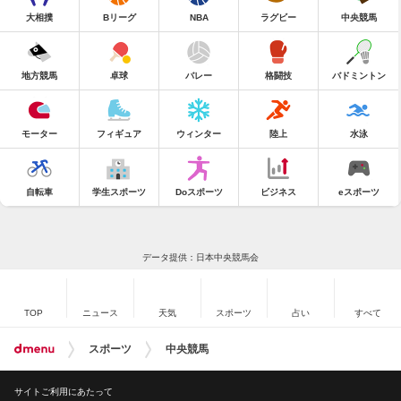
大相撲
Bリーグ
NBA
ラグビー
中央競馬
地方競馬
卓球
バレー
格闘技
バドミントン
モーター
フィギュア
ウィンター
陸上
水泳
自転車
学生スポーツ
Doスポーツ
ビジネス
eスポーツ
データ提供：日本中央競馬会
TOP
ニュース
天気
スポーツ
占い
すべて
スポーツ
中央競馬
サイトご利用にあたって