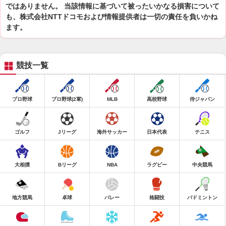
ではありません。 当該情報に基づいて被ったいかなる損害について
も、株式会社NTTドコモおよび情報提供者は一切の責任を負いかね
ます。
競技一覧
プロ野球
プロ野球(2軍)
MLB
高校野球
侍ジャパン
ゴルフ
Jリーグ
海外サッカー
日本代表
テニス
大相撲
Bリーグ
NBA
ラグビー
中央競馬
地方競馬
卓球
バレー
格闘技
バドミントン