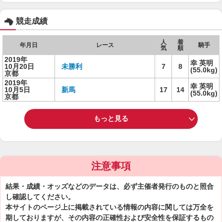
競走成績
人
着
年月日
レース
騎手
気
順
2019年
幸 英明
10月20日
未勝利
7
8
(55.0kg)
京都
2019年
幸 英明
10月5日
新馬
17
14
(55.0kg)
京都
もっと見る
注意事項
結果・成績・オッズなどのデータは、必ず主催者発行のものと照合
し確認してください。
本サイトのページ上に掲載されている情報の内容に関しては万全を
期しておりますが、その内容の正確性および安全性を保証するもの