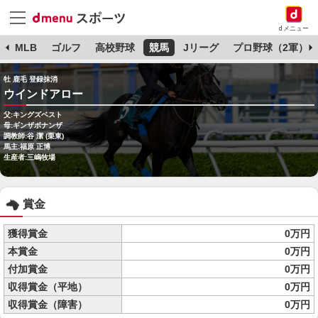
dメニュー
球
MLB
ゴルフ
高校野球
競馬
Jリーグ
プロ野球（2軍）
牡 鹿毛 登録抹消
ウインドアロー
父:キングズベスト
母:ギンザボナンザ
調教師:谷 潔 (栗東)
馬主:福原 正博
生産者:三嶋牧場
賞金
獲得賞金
0万円
本賞金
0万円
付加賞金
0万円
収得賞金（平地）
0万円
収得賞金（障害）
0万円