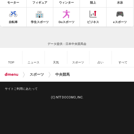
モーター
フィギュア
ウィンター
陸上
水泳
自転車
学生スポーツ
Doスポーツ
ビジネス
eスポーツ
データ提供：日本中央競馬会
TOP
ニュース
天気
スポーツ
占い
すべて
スポーツ
中央競馬
サイトご利用にあたって
(C) NTT DOCOMO, INC.