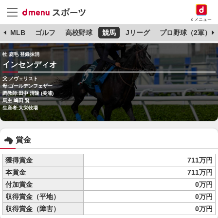
dメニュー
球
MLB
ゴルフ
高校野球
競馬
Jリーグ
プロ野球（2軍）
牡 鹿毛 登録抹消
インセンディオ
父:ノヴェリスト
母:ゴールデンフェザー
調教師:田中 清隆 (美浦)
馬主:嶋田 賢
生産者:大栄牧場
賞金
獲得賞金
711万円
本賞金
711万円
付加賞金
0万円
収得賞金（平地）
0万円
収得賞金（障害）
0万円