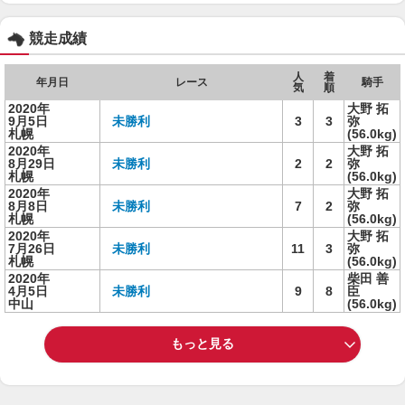
競走成績
人
着
年月日
レース
騎手
気
順
2020年
大野 拓
9月5日
未勝利
3
3
弥
札幌
(56.0kg)
2020年
大野 拓
8月29日
未勝利
2
2
弥
札幌
(56.0kg)
2020年
大野 拓
8月8日
未勝利
7
2
弥
札幌
(56.0kg)
2020年
大野 拓
7月26日
未勝利
11
3
弥
札幌
(56.0kg)
2020年
柴田 善
4月5日
未勝利
9
8
臣
中山
(56.0kg)
もっと見る