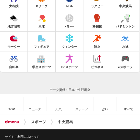
大相撲
Bリーグ
NBA
ラグビー
中央競馬
地方競馬
卓球
バレー
格闘技
バドミントン
モーター
フィギュア
ウィンター
陸上
水泳
自転車
学生スポーツ
Doスポーツ
ビジネス
eスポーツ
データ提供：日本中央競馬会
TOP
ニュース
天気
スポーツ
占い
すべて
スポーツ
中央競馬
サイトご利用にあたって