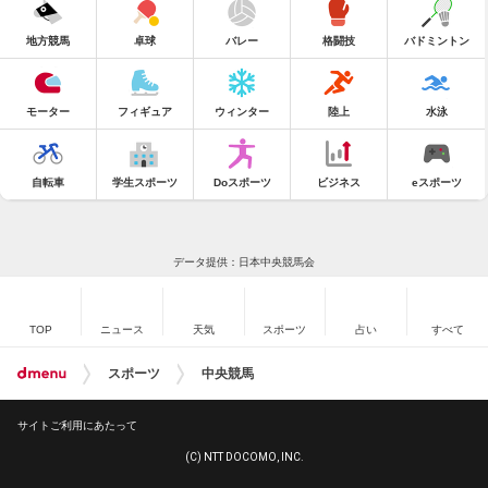
地方競馬
卓球
バレー
格闘技
バドミントン
モーター
フィギュア
ウィンター
陸上
水泳
自転車
学生スポーツ
Doスポーツ
ビジネス
eスポーツ
データ提供：日本中央競馬会
TOP
ニュース
天気
スポーツ
占い
すべて
スポーツ
中央競馬
サイトご利用にあたって
(C) NTT DOCOMO, INC.