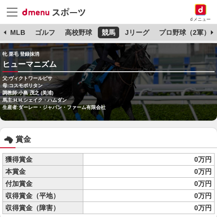
dメニュー
球
MLB
ゴルフ
高校野球
競馬
Jリーグ
プロ野球（2軍）
牝 栗毛 登録抹消
ヒューマニズム
父:ヴィクトワールピサ
母:コスモポリタン
調教師:小島 茂之 (美浦)
馬主:H.H.シェイク・ハムダン
生産者:ダーレー・ジャパン・ファーム有限会社
賞金
獲得賞金
0万円
本賞金
0万円
付加賞金
0万円
収得賞金（平地）
0万円
収得賞金（障害）
0万円