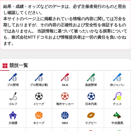
結果・成績・オッズなどのデータは、必ず主催者発行のものと照合
し確認してください。
本サイトのページ上に掲載されている情報の内容に関しては万全を
期しておりますが、その内容の正確性および安全性を保証するもの
ではありません。 当該情報に基づいて被ったいかなる損害について
も、株式会社NTTドコモおよび情報提供者は一切の責任を負いかね
ます。
競技一覧
プロ野球
プロ野球(2軍)
MLB
高校野球
侍ジャパン
ゴルフ
Jリーグ
海外サッカー
日本代表
テニス
大相撲
Bリーグ
NBA
ラグビー
中央競馬