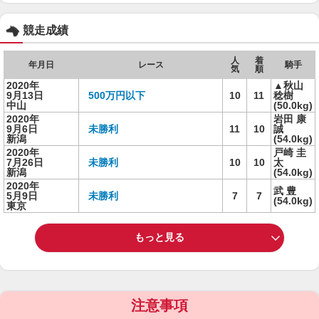
競走成績
人
着
年月日
レース
騎手
気
順
2020年
▲秋山
9月13日
500万円以下
10
11
稔樹
中山
(50.0kg)
2020年
岩田 康
9月6日
未勝利
11
10
誠
新潟
(54.0kg)
2020年
戸崎 圭
7月26日
未勝利
10
10
太
新潟
(54.0kg)
2020年
武 豊
5月9日
未勝利
7
7
(54.0kg)
東京
もっと見る
注意事項