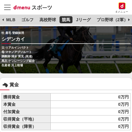
dメニュー
球
MLB
ゴルフ
高校野球
競馬
Jリーグ
プロ野球（2軍）
牡 鹿毛 登録抹消
シデンカイ
父:リアルインパクト
母:マヤノアブソルート
調教師:清水 英克 (美浦)
馬主:ケンレーシング組合
生産者:川上牧場
賞金
獲得賞金
0万円
本賞金
0万円
付加賞金
0万円
収得賞金（平地）
0万円
収得賞金（障害）
0万円