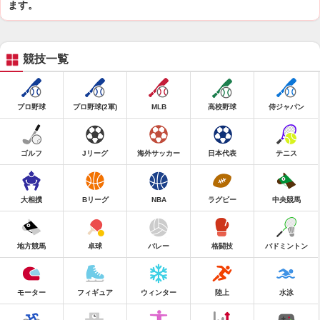
ます。
競技一覧
プロ野球
プロ野球(2軍)
MLB
高校野球
侍ジャパン
ゴルフ
Jリーグ
海外サッカー
日本代表
テニス
大相撲
Bリーグ
NBA
ラグビー
中央競馬
地方競馬
卓球
バレー
格闘技
バドミントン
モーター
フィギュア
ウィンター
陸上
水泳