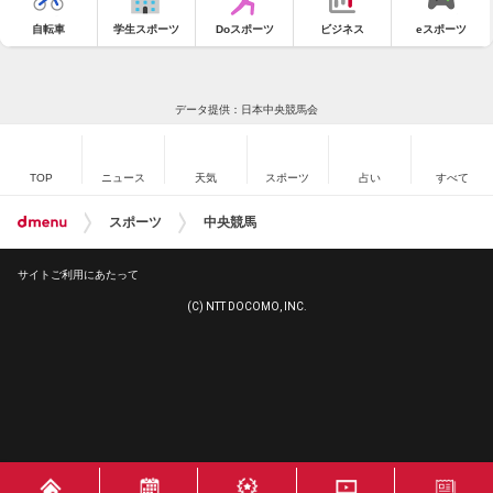
自転車
学生スポーツ
Doスポーツ
ビジネス
eスポーツ
データ提供：日本中央競馬会
TOP
ニュース
天気
スポーツ
占い
すべて
スポーツ
中央競馬
サイトご利用にあたって
(C) NTT DOCOMO, INC.