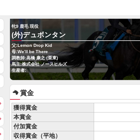
牝9 鹿毛 現役
(外)デュボンタン
父:Lemon Drop Kid
母:We’ll be There
調教師:高橋 康之 (栗東)
馬主:株式会社 ノースヒルズ
生産者:
賞金
獲得賞金
本賞金
付加賞金
収得賞金（平地）