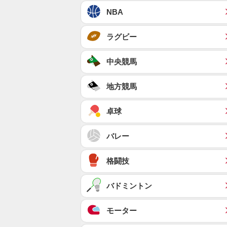
NBA
ラグビー
中央競馬
地方競馬
卓球
バレー
格闘技
バドミントン
モーター