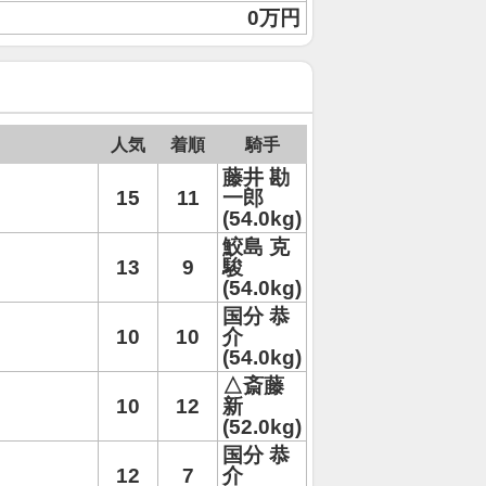
0万円
人気
着順
騎手
藤井 勘
15
11
一郎
(54.0kg)
鮫島 克
13
9
駿
(54.0kg)
国分 恭
10
10
介
(54.0kg)
△斎藤
10
12
新
(52.0kg)
国分 恭
12
7
介