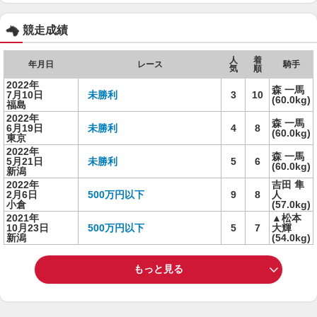
競走成績
人
着
年月日
レース
騎手
気
順
2022年
森 一馬
7月10日
未勝利
3
10
(60.0kg)
福島
2022年
森 一馬
6月19日
未勝利
4
8
(60.0kg)
東京
2022年
森 一馬
5月21日
未勝利
5
6
(60.0kg)
新潟
2022年
吉田 隼
2月6日
500万円以下
9
8
人
小倉
(57.0kg)
2021年
▲松本
10月23日
500万円以下
5
7
大輝
新潟
(54.0kg)
もっと見る