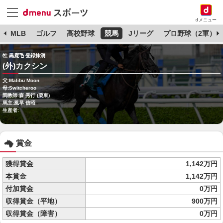
dメニュー
球
MLB
ゴルフ
高校野球
競馬
Jリーグ
プロ野球（2軍）
牡 黒鹿毛 登録抹消
(外)カクシン
父:Malibu Moon
母:Switcheroo
調教師:森 秀行 (栗東)
馬主:風早 信昭
生産者:
賞金
獲得賞金
1,142万円
本賞金
1,142万円
付加賞金
0万円
収得賞金（平地）
900万円
収得賞金（障害）
0万円