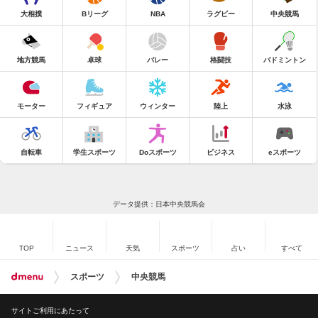
大相撲
Bリーグ
NBA
ラグビー
中央競馬
地方競馬
卓球
バレー
格闘技
バドミントン
モーター
フィギュア
ウィンター
陸上
水泳
自転車
学生スポーツ
Doスポーツ
ビジネス
eスポーツ
データ提供：日本中央競馬会
TOP
ニュース
天気
スポーツ
占い
すべて
スポーツ
中央競馬
サイトご利用にあたって